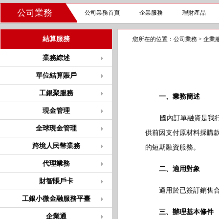
公司業務
公司業務首頁
企業服務
理財產品
結算服務
您所在的位置：
公司業務
>
企業
業務綜述
單位結算賬戶
工銀聚服務
一、業務簡述
現金管理
國內訂單融資是我行基
全球現金管理
供前因支付原材料採購
跨境人民幣業務
的短期融資服務。
代理業務
二、適用對象
財智賬戶卡
適用於已簽訂銷售合同
工銀小微金融服務平臺
三、辦理基本條件
企業通