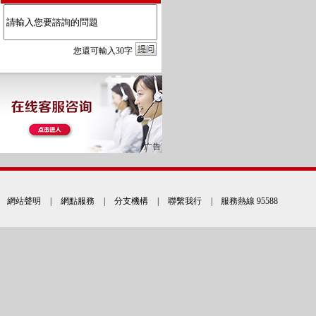
您
還
可輸入
30
字
網站聲明
|
網點服務
|
分支機構
|
聯繫我行
| 服務熱線 95588