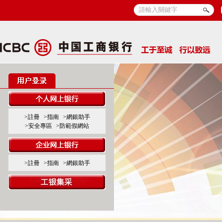
>註冊
>指南
>網銀助手
>安全專區
>防範假網站
>註冊
>指南
>網銀助手