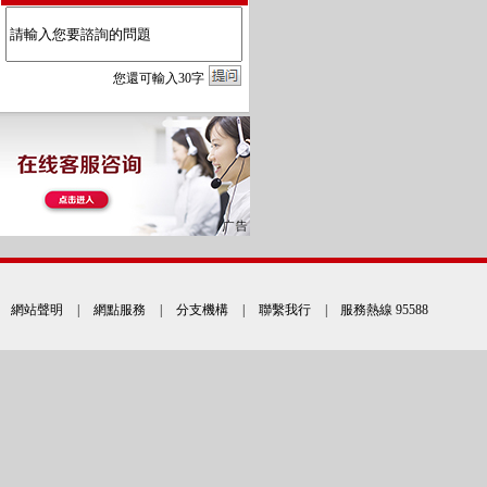
您
還
可輸入
30
字
網站聲明
|
網點服務
|
分支機構
|
聯繫我行
| 服務熱線 95588