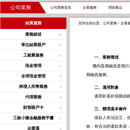
公司業務
公司業務首頁
企業服務
理財產品
結算服務
您所在的位置：
公司業務
>
企業
業務綜述
單位結算賬戶
工銀聚服務
一、業務簡述
現金管理
國內貿易融資是我行基
期融資服務。
全球現金管理
跨境人民幣業務
二、適用對象
適用於基於採購或銷
代理業務
財智賬戶卡
三、辦理基本條件
借款人依法設立，生產
工銀小微金融服務平臺
效，有合法的還款來源
企業通