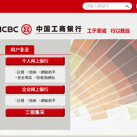
>註冊
>指南
>網銀助手
>安全專區
>防範假網站
>註冊
>指南
>網銀助手