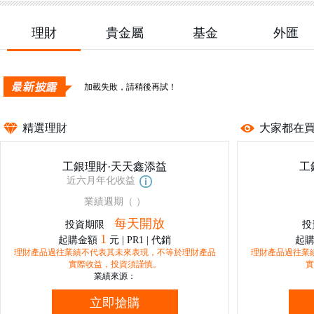
理財
貴金屬
基金
外匯
加載失敗，請稍後再試！
加載失敗，請稍後再試！
精選理財
大家都在
工銀理財·天天鑫添益
工
近六月年化收益
業績週期（
）
每天開放
投資期限
投
1
起購金額
元 | PR1 | 代銷
起
理財產品過往業績不代表其未來表現，不等於理財產品
理財產品過往業
實際收益，投資須謹慎。
實
業績來源：
立即搶購