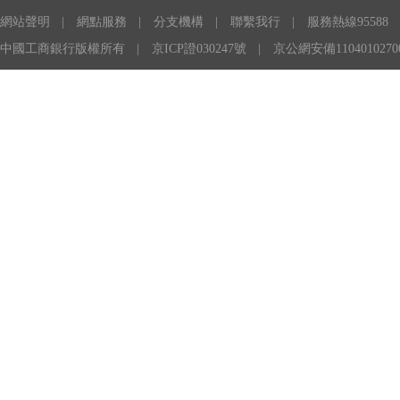
網站聲明
|
網點服務
|
分支機構
|
聯繫我行
|
服務熱線95588
中國工商銀行版權所有
|
京ICP證030247號
|
京公網安備1104010270