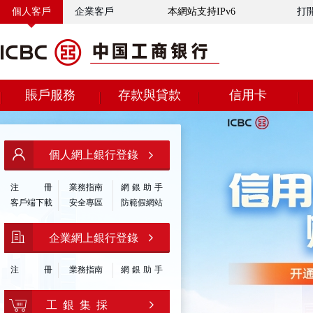
個人客戶
企業客戶
本網站支持IPv6
打
賬戶服務
存款與貸款
信用卡
個人網上銀行登錄
注
冊
業務指南
網銀助手
客戶端下載
安全專區
防範假網站
企業網上銀行登錄
注
冊
業務指南
網銀助手
工 銀 集 採