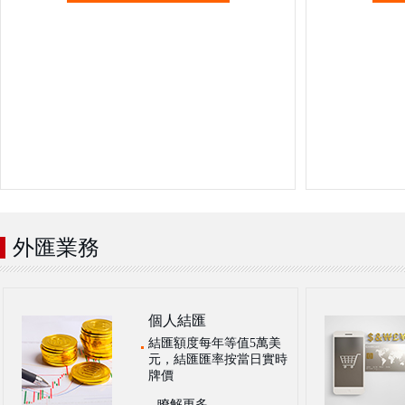
外匯業務
個人結匯
結匯額度每年等值5萬美
元，結匯匯率按當日實時
牌價
瞭解更多