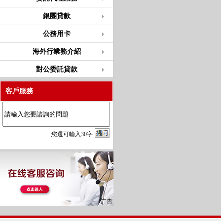
銀團貸款
公務用卡
海外行業務介紹
對公委託貸款
客戶服務
您
還
可輸入
30
字