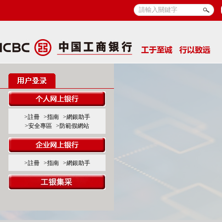
>註冊
>指南
>網銀助手
>安全專區
>防範假網站
>註冊
>指南
>網銀助手