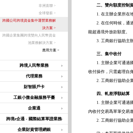
二、雙向額度控制
非洲直聯 >
全球發薪 >
1. 在主辦企業所在
跨國公司跨境資金集中運營業務解
2. 在任何時候，通
決方案 >
能超過境外放款額度。
跨國企業集團跨境雙向人民幣資金
3. 工商銀行協助主
池業務解決方案 >
應用方案 >
三、集中收付
1. 主辦企業可通過
跨境人民幣業務
收付操作，只需處理自
代理業務
2. 工商銀行協助企
財智賬戶卡
四、軋差淨額結算
工銀小微金融服務平臺
1. 主辦企業可通過
企業通
內收付交易爲單筆交易
跨境e企通 - 國際結算單證業務
2. 工商銀行協助企
企業財資管理網銀