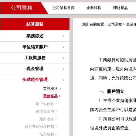
公司業務
公司業務首頁
企業服務
理財產品
結算服務
您所在的位置：
公司業務
>
企業
業務綜述
單位結算賬戶
工銀聚服務
工商銀行可協助跨國公
現金管理
向額度約束，境外向境
通。同時，允許跨國公
全球現金管理
業務概述 >
一、賬戶開立
重點產品 >
1. 主辦企業持備案
集中收付款 >
國內資金主賬戶可以是
跨境資金池 >
2. 跨國公司可以根據
定向收支 >
賬戶支付額度控制 >
理境外成員企業資金。
信息服務 >