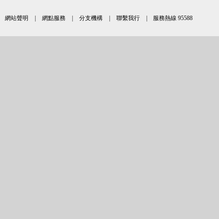
網站聲明
|
網點服務
|
分支機構
|
聯繫我行
| 服務熱線 95588