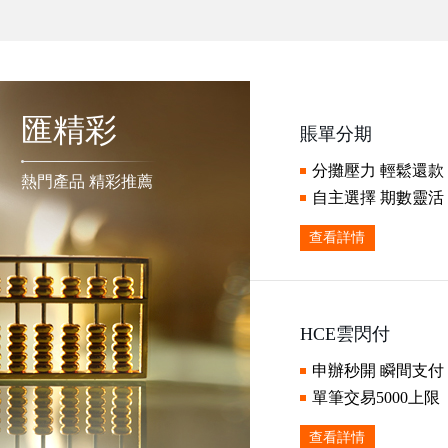
匯精彩
賬單分期
分攤壓力 輕鬆還款
熱門產品 精彩推薦
自主選擇 期數靈活
查看詳情
HCE雲閃付
申辦秒開 瞬間支付
單筆交易5000上限
查看詳情