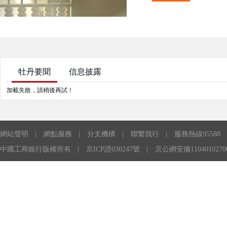
牡丹要聞
信息披露
加載失敗，請稍後再試！
網站聲明
|
網點服務
|
分支機構
|
聯繫我行
|
服務熱線95588
中國工商銀行版權所有
|
京ICP證030247號
|
京公網安備1104010270