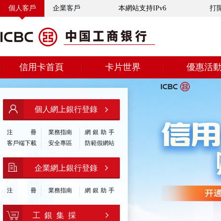
個人客戶
企業客戶
本網站支持IPv6
打
信用卡首頁
卡片世界
優惠活
個人網上銀行登錄
注
冊
業務指南
網銀助手
客戶端下載
安全專區
防範假網站
企業網上銀行登錄
注
冊
業務指南
網銀助手
工 銀 集 採