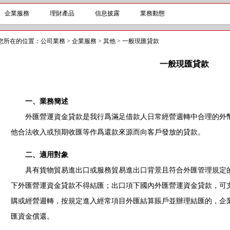
企業服務
理財產品
信息披露
業務動態
您所在的位置：
公司業務
>
企業服務
>
其他
>
一般現匯貸款
一般現匯貸款
一、業務簡述
外匯營運資金貸款是我行爲滿足借款人日常經營週轉中合理的外幣
他合法收入或預期收匯等作爲還款來源而向客戶發放的貸款。
二、適用對象
具有貨物貿易進出口或服務貿易進出口背景且符合外匯管理規定的
下外匯營運資金貸款不得結匯；出口項下國內外匯營運資金貸款，可
購或經營週轉，按規定進入經常項目外匯結算賬戶並辦理結匯的，企
匯資金償還。