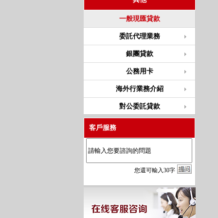
一般現匯貸款
委託代理業務
銀團貸款
公務用卡
海外行業務介紹
對公委託貸款
客戶服務
您
還
可輸入
30
字