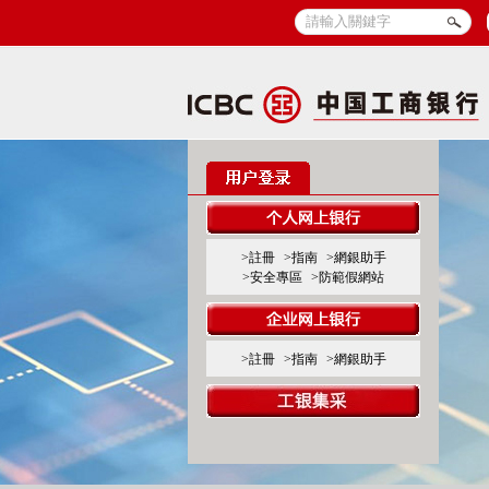
>註冊
>指南
>網銀助手
>安全專區
>防範假網站
>註冊
>指南
>網銀助手