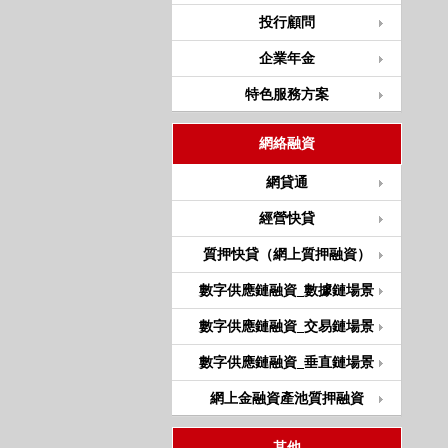
投行顧問
企業年金
特色服務方案
網絡融資
網貸通
經營快貸
質押快貸（網上質押融資）
數字供應鏈融資_數據鏈場景
數字供應鏈融資_交易鏈場景
數字供應鏈融資_垂直鏈場景
網上金融資產池質押融資
其他