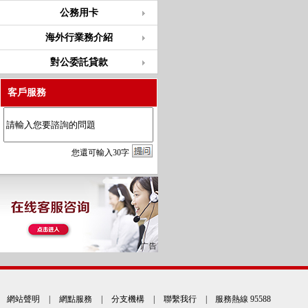
公務用卡
海外行業務介紹
對公委託貸款
客戶服務
您
還
可輸入
30
字
網站聲明
|
網點服務
|
分支機構
|
聯繫我行
| 服務熱線 95588