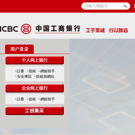
>註冊
>指南
>網銀助手
>安全專區
>防範假網站
>註冊
>指南
>網銀助手