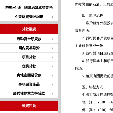
內較緊缺的石油、天然
跨境e企通 - 國際結算單證業務
四、辦理流程
企業財資管理網銀
1. 客戶就海外擬投
貸款融資
資意向函。
2. 我行與客戶就項
流動資金類貸款
主要條款達成一致
國內貿易融資
3. 我行對項目進
項目貸款
4. 我行與業主和項
併購貸款
協議。
房地產開發貸款
5. 落實有關提款前
專項融資產品
五、聯繫方式
經營性物業支持貸款
中國工商銀行總行
電 話：（010） 66108
融資租賃
傳 真：（010） 6610