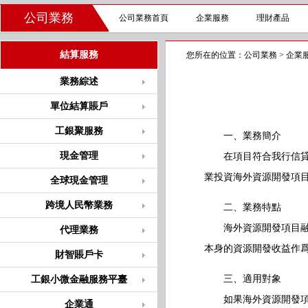
公司業務
公司業務首頁
企業服務
理財產品
結算服務
您所在的位置：
公司業務
>
企業
業務綜述
單位結算賬戶
工銀聚服務
一、業務簡介
現金管理
在項目符合我行信貸政
業投資海外資源開發
全球現金管理
跨境人民幣業務
二、業務特點
海外資源開發項目融資
代理業務
本身的資源開發收益作
財智賬戶卡
三、適用對象
工銀小微金融服務平臺
如果海外資源開發項目
企業通