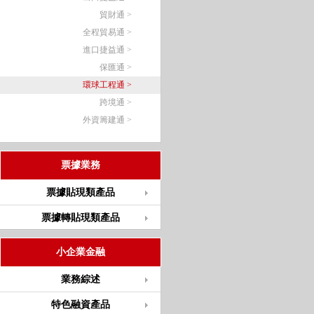
貿財通 >
全程貿易通 >
進口捷益通 >
保匯通 >
環球工程通 >
跨境通 >
外資籌建通 >
票據業務
票據貼現類產品
票據轉貼現類產品
小企業金融
業務綜述
特色融資產品