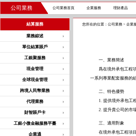
公司業務
公司業務首頁
企業服務
理財產品
結算服務
您所在的位置：
公司業務
>
企業
業務綜述
單位結算賬戶
工銀聚服務
一、業務簡述
現金管理
爲在境外承包工程項目
一系列專業配套服務的
全球現金管理
跨境人民幣業務
二、特色優勢
1. 提供境外承包工
代理業務
2. 提升貴公司的市
財智賬戶卡
三、適用對象
工銀小微金融服務平臺
在境外承包工程項目
企業通