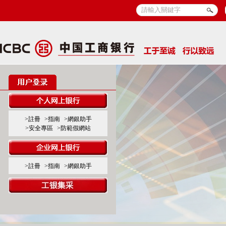
>註冊
>指南
>網銀助手
>安全專區
>防範假網站
>註冊
>指南
>網銀助手