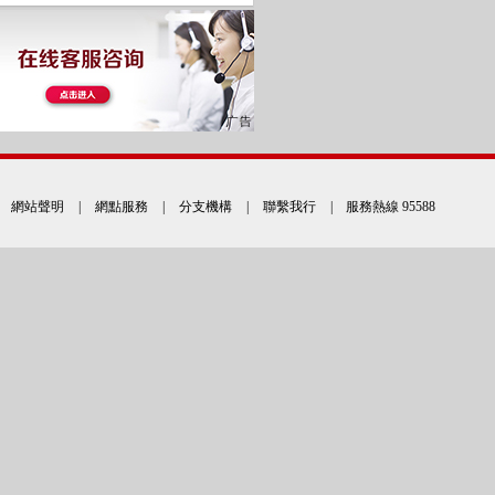
網站聲明
|
網點服務
|
分支機構
|
聯繫我行
| 服務熱線 95588