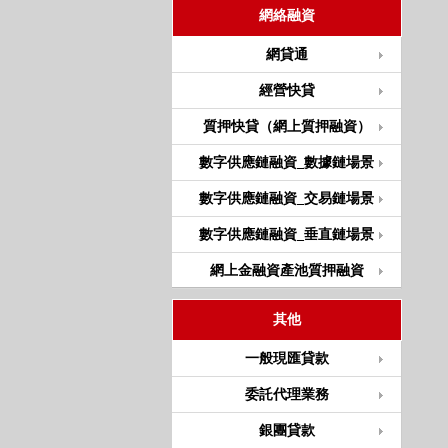
網絡融資
網貸通
經營快貸
質押快貸（網上質押融資）
數字供應鏈融資_數據鏈場景
數字供應鏈融資_交易鏈場景
數字供應鏈融資_垂直鏈場景
網上金融資產池質押融資
其他
一般現匯貸款
委託代理業務
銀團貸款