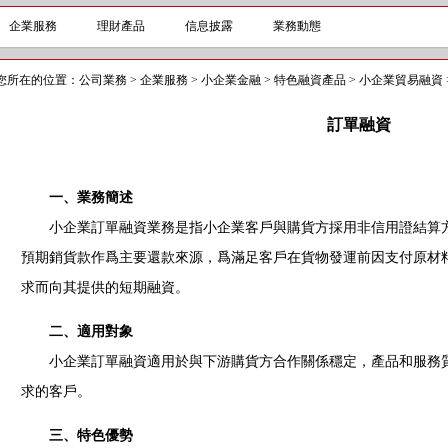
企業服務
理財產品
信息披露
業務動態
您所在的位置：
公司業務
>
企業服務
>
小企業金融
>
特色融資產品
>
小企業貿易融資
訂單融資
一、業務簡述
小企業訂單融資業務是指小企業客戶與購貨方採用非信用證結算方
預期銷貨款作爲主要還款來源，爲滿足客戶在貨物發運前因支付原材
求而向其提供的短期融資。
二、適用對象
小企業訂單融資適用於與下游購貨方合作關係穩定，產品和服務質
求的客戶。
三、特色優勢