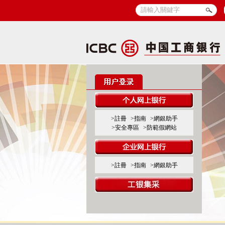
>註冊
>指南
>網銀助手
>安全專區
>防範假網站
>註冊
>指南
>網銀助手