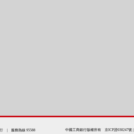
中國工商銀行版權所有
京ICP證030247號
行
| 服務熱線 95588