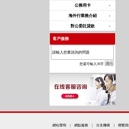
公務用卡
海外行業務介紹
對公委託貸款
客戶服務
您
還
可輸入
30
字
網站聲明
|
網點服務
|
分支機構
|
聯繫我