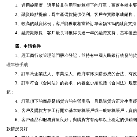
1、適用範圍廣，適用於非信用證結算項下的訂單，覆蓋各種主要
2、融資時點提前，爲生產備貨提供便利。客戶在實際形成銷售，
3、較高的融資比例，客戶能獲取相當於訂單金額70%的融資支持，
4、融資期限長，客戶最長可獲得長達一年的融資支持，基本覆蓋
四、申請條件
1、經工商行政管理部門覈准登記，並持有中國人民銀行核發的貸
理年檢手續；
2、訂單爲企業法人、事業法人、政府軍隊採購形成的合法、有效
3、訂單符合《合同法》的要求，內容至少須包括《合同法》規定
範；
4、訂單項下的商品是銷貨方的主營產品，且爲購貨方正常生產經
5、客戶及購貨方在工行開立基本結算賬戶或一般結算賬戶，資信
6、客戶產品和服務質量良好，與購貨方有兩年以上穩定的供銷關
款情況良好；