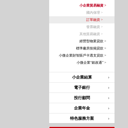
小企業貿易融資 >
國內保理 >
訂單融資 >
發票融資 >
其他貿易融資 >
經營型物業貸款 >
標準廠房按揭貸款 >
小微企業財智賬戶卡透支貸款 >
小微企業“銀政通” >
小企業結算
電子銀行
投行顧問
企業年金
特色服務方案