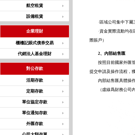
航空租賃
設備租賃
·區域公司集中下屬三
企業理財
·資金實際流動均在區
際賬戶）
櫃檯記賬式債券交易
2、內部結售匯
代銷法人基金理財
按照目前國家外匯管理
對公存款
提交申請及操作流程，
活期存款
內部結售匯具體操作
（虛線爲財務公司內
定期存款
單位協定存款
單位通知存款
外匯存款
公司大額存單