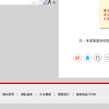
注：本頁面提供信息僅
網站聲明
|
網點服務
|
分支機構
|
聯繫我行
| 服務熱線 95588