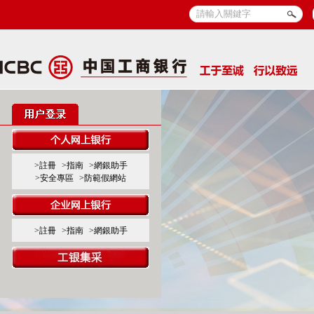
>註冊
>指南
>網銀助手
>安全專區
>防範假網站
>註冊
>指南
>網銀助手