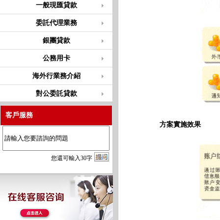
一般現匯貸款
委託代理業務
銀團貸款
公務用卡
海外行業務介紹
對公委託貸款
客戶服務
方案實施效果
您
還
可輸入
30
字