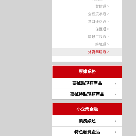
貿財通 >
全程貿易通 >
進口捷益通 >
保匯通 >
環球工程通 >
跨境通 >
外資籌建通 >
票據業務
票據貼現類產品
票據轉貼現類產品
小企業金融
業務綜述
特色融資產品