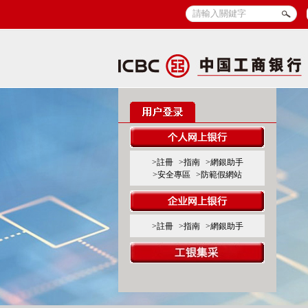
>註冊
>指南
>網銀助手
>安全專區
>防範假網站
>註冊
>指南
>網銀助手