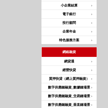
小企業結算
電子銀行
投行顧問
企業年金
特色服務方案
網絡融資
網貸通
經營快貸
質押快貸（網上質押融資）
數字供應鏈融資_數據鏈場景
數字供應鏈融資_交易鏈場景
數字供應鏈融資_垂直鏈場景