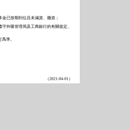
本金已按期到位且未減資、撤資；
遵守外匯管理局及工商銀行的有關規定。
定爲準。
（
2021-04-01
）