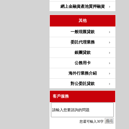
網上金融資產池質押融資
其他
一般現匯貸款
委託代理業務
銀團貸款
公務用卡
海外行業務介紹
對公委託貸款
客戶服務
您
還
可輸入
30
字