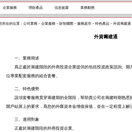
企業服務
理財產品
信息披露
業務動態
您所在的位置：
公司業務
>
企業服務
>
財智國際
>
服務超市
>
特色產品
>
外資籌建通
外資籌建通
一、業務簡述
爲正處於籌建階段的外商投資企業提供的包括投資政策諮詢、開戶
位專業配套服務的組合套餐。
二、特色優勢
該項套餐服務貫穿籌建期的全階段，幫助貴公司在籌建時期熟悉國
開戶結算上的要求，爲您的外匯資本金增值保值，並在一定程度上解
三、適用對象
正處於籌建階段的外商投資企業。