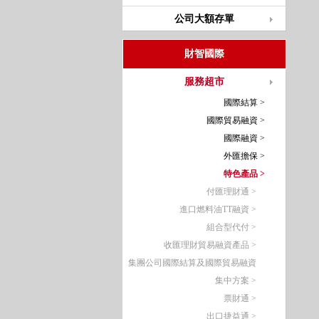
公司大額存單
財智國際
服務超市
國際結算 >
國際貿易融資 >
國際融資 >
外匯擔保 >
特色產品 >
付匯理財通 >
進口燃料油TT融資 >
組合型代付 >
收匯理財貿易融資產品 >
集團公司國際結算及國際貿易融資
集中方案 >
票財通 >
出口捷益通 >