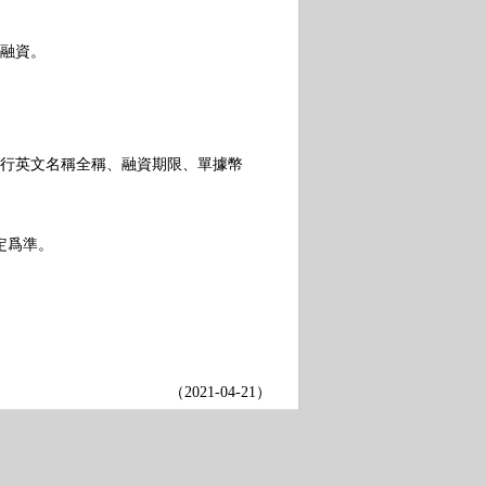
融資。
行英文名稱全稱、融資期限、單據幣
定爲準。
（
2021-04-21
）