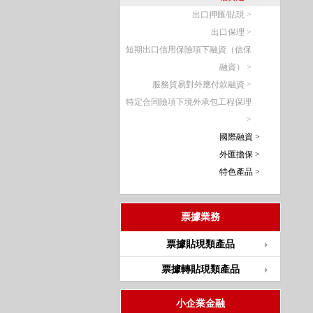
出口押匯/貼現 >
出口保理 >
短期出口信用保險項下融資（信保
融資） >
服務貿易對外應付款融資 >
特定合同險項下境外承包工程保理
>
國際融資 >
外匯擔保 >
特色產品 >
票據業務
票據貼現類產品
票據轉貼現類產品
小企業金融