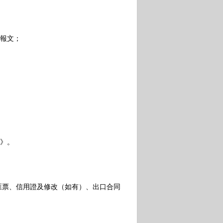
報文；
。
》。
票、信用證及修改（如有）、出口合同