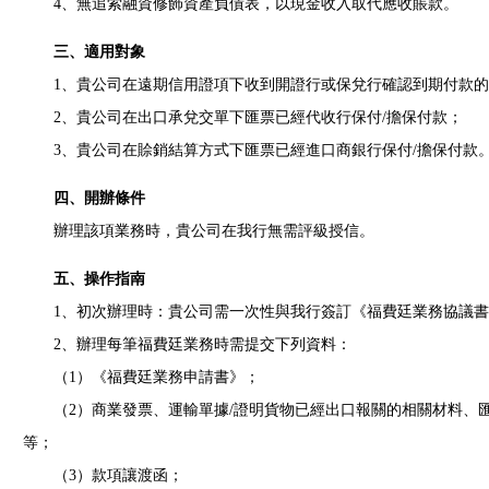
4、無追索融資修飾資產負債表，以現金收入取代應收賬款。
三、適用對象
1、貴公司在遠期信用證項下收到開證行或保兌行確認到期付款的
2、貴公司在出口承兌交單下匯票已經代收行保付/擔保付款；
3、貴公司在賒銷結算方式下匯票已經進口商銀行保付/擔保付款
四、開辦條件
辦理該項業務時，貴公司在我行無需評級授信。
五、操作指南
1、初次辦理時：貴公司需一次性與我行簽訂《福費廷業務協議書
2、辦理每筆福費廷業務時需提交下列資料：
（1）《福費廷業務申請書》；
（2）商業發票、運輸單據/證明貨物已經出口報關的相關材料、匯
等；
（3）款項讓渡函；