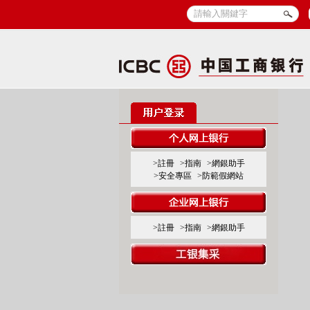
>註冊
>指南
>網銀助手
>安全專區
>防範假網站
>註冊
>指南
>網銀助手