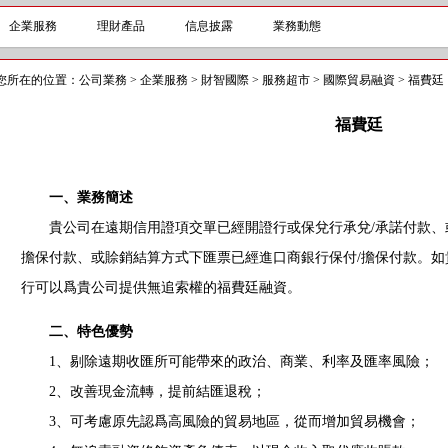
企業服務
理財產品
信息披露
業務動態
您所在的位置：
公司業務
>
企業服務
>
財智國際
>
服務超市
>
國際貿易融資
>
福費廷
福費廷
一、業務簡述
貴公司在遠期信用證項交單已經開證行或保兌行承兌/承諾付款、或
擔保付款、或賒銷結算方式下匯票已經進口商銀行保付/擔保付款。
行可以爲貴公司提供無追索權的福費廷融資。
二、特色優勢
1、剔除遠期收匯所可能帶來的政治、商業、利率及匯率風險；
2、改善現金流轉，提前結匯退稅；
3、可考慮原先認爲高風險的貿易地區，從而增加貿易機會；