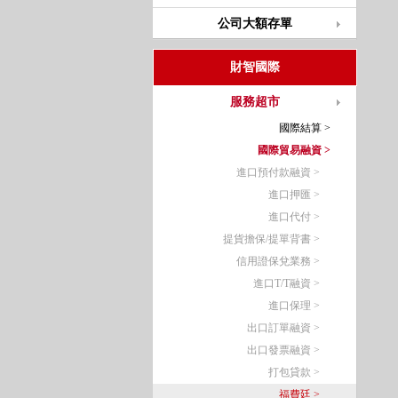
公司大額存單
財智國際
服務超市
國際結算 >
國際貿易融資 >
進口預付款融資 >
進口押匯 >
進口代付 >
提貨擔保/提單背書 >
信用證保兌業務 >
進口T/T融資 >
進口保理 >
出口訂單融資 >
出口發票融資 >
打包貸款 >
福費廷 >