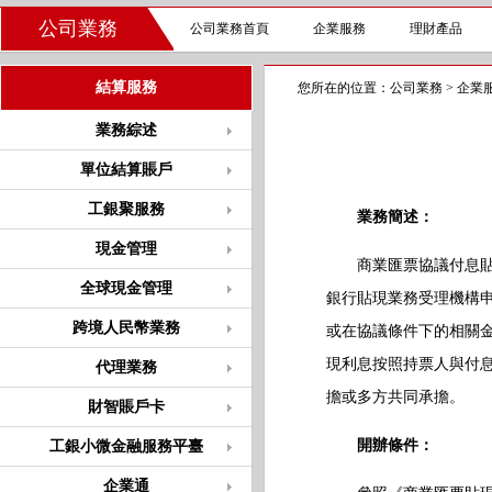
公司業務
公司業務首頁
企業服務
理財產品
結算服務
您所在的位置：
公司業務
>
企業
業務綜述
單位結算賬戶
工銀聚服務
業務簡述：
現金管理
商業匯票協議付息貼現
全球現金管理
銀行貼現業務受理機構
跨境人民幣業務
或在協議條件下的相關
現利息按照持票人與付
代理業務
擔或多方共同承擔。
財智賬戶卡
開辦條件：
工銀小微金融服務平臺
企業通