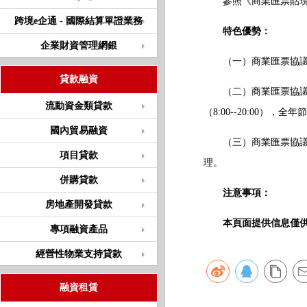
參照《商業匯票貼現
跨境e企通 - 國際結算單證業務
特色優勢：
企業財資管理網銀
（一）商業匯票協議付
貸款融資
（二）商業匯票協議付
流動資金類貸款
（8:00--20:00）
國內貿易融資
（三）商業匯票協議付
項目貸款
理。
併購貸款
注意事項：
房地產開發貸款
本頁面提供信息僅
專項融資產品
經營性物業支持貸款
融資租賃