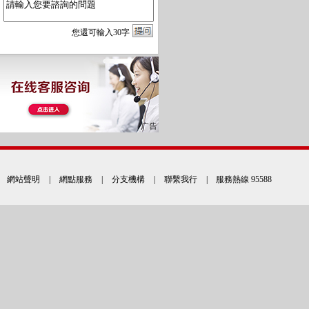
您
還
可輸入
30
字
網站聲明
|
網點服務
|
分支機構
|
聯繫我行
| 服務熱線 95588