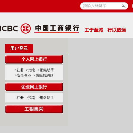
>註冊
>指南
>網銀助手
>安全專區
>防範假網站
>註冊
>指南
>網銀助手