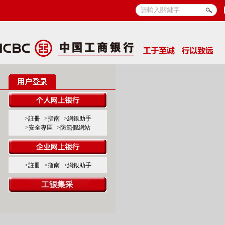
>註冊
>指南
>網銀助手
>安全專區
>防範假網站
>註冊
>指南
>網銀助手