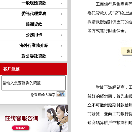
一般現匯貸款
工商銀行爲集團專門設
委託貸款方式“貸”給上
委託代理業務
採購款衝減對供應商的
銀團貸款
等方式進行財產保全。
公務用卡
海外行業務介紹
對公委託貸款
客戶服務
對於下游經銷商，工商
您
還
可輸入
30
字
益好的經銷商，首先由
立不可撤銷延期付款信
商發貨，並向工商銀行
銷商結算賬戶中扣劃相