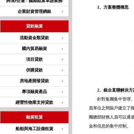
跨境e企通 - 國際結算單證業務
1、方案整體構思
企業財資管理網銀
貸款融資
流動資金類貸款
國內貿易融資
項目貸款
併購貸款
房地產開發貸款
2、銀企直聯解決方
專項融資產品
針對集團集中管理、控
經營性物業支持貸款
員單位之間賬戶建立了聯
融資租賃
團總部財務人員可以通過
金和信息的集中控制。
船舶與海工設備租賃