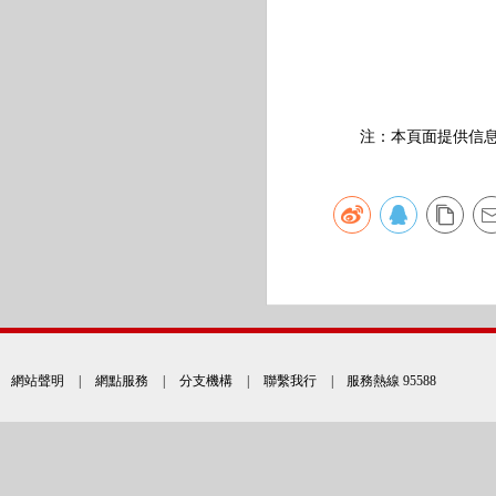
注：本頁面提供信息僅
網站聲明
|
網點服務
|
分支機構
|
聯繫我行
| 服務熱線 95588