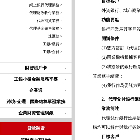
目標客戶
網上銀行代理業務 >
外資銀行、城市商業銀
代理財政收付業務 >
功能要點
代理期貨業務 >
代理基金銷售業務 >
銀行同業爲其客戶簽發
速匯款 >
開辦條件
工銀e繳費 >
(1)雙方簽訂《代理
工銀e企付 >
(2)同業機構根據客
(3)將簽發的銀行匯
財智賬戶卡
算業務手續費；
工銀小微金融服務平臺
(4)我行作爲委託方
企業通
2、代理兌付銀行匯
跨境e企通 - 國際結算單證業務
業務簡述
企業財資管理網銀
代理兌付銀行匯票是指
構均可以解付與我行簽
貸款融資
目標客戶