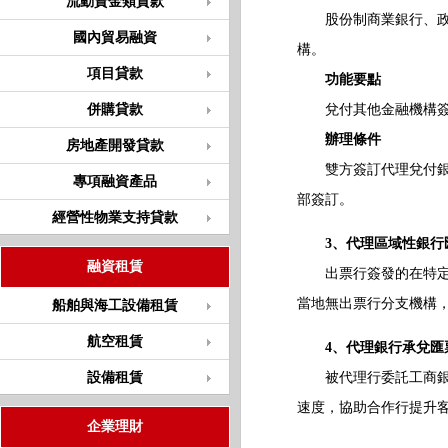
流動資金類貸款
股份制商業銀行、政策
國內貿易融資
構。
項目貸款
功能要點
併購貸款
兌付其他金融機構簽
辦理條件
房地產開發貸款
雙方簽訂代理兌付銀行
專項融資產品
部簽訂。
經營性物業支持貸款
3、代理區域性銀行
融資租賃
出票行簽發的在特定區
當地無出票行分支機構
船舶與海工設備租賃
航空租賃
4、代理銀行承兌匯
設備租賃
被代理行委託工商銀行
速度，協助合作行提升
企業理財