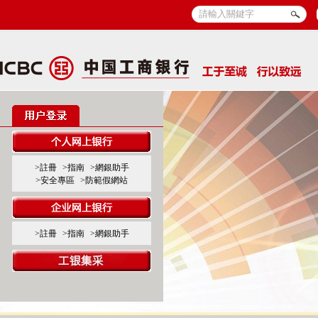
>註冊
>指南
>網銀助手
>安全專區
>防範假網站
>註冊
>指南
>網銀助手