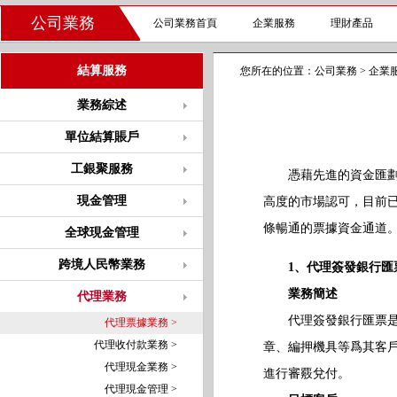
公司業務
公司業務首頁
企業服務
理財產品
結算服務
您所在的位置：
公司業務
>
企業
業務綜述
單位結算賬戶
工銀聚服務
憑藉先進的資金匯劃清
現金管理
高度的市場認可，目前
條暢通的票據資金通道
全球現金管理
跨境人民幣業務
1、代理簽發銀行匯
業務簡述
代理業務
代理簽發銀行匯票是指
代理票據業務 >
代理收付款業務 >
章、編押機具等爲其客
代理現金業務 >
進行審覈兌付。
代理現金管理 >