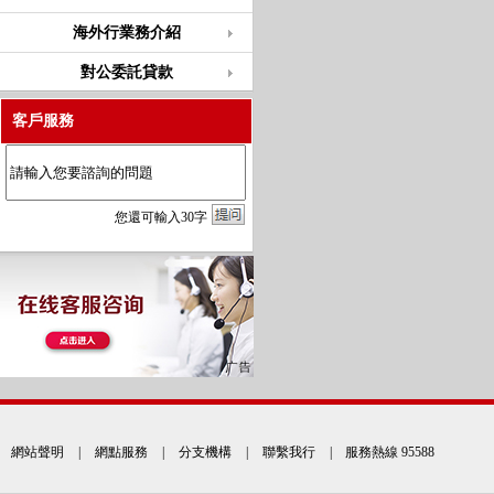
海外行業務介紹
對公委託貸款
客戶服務
您
還
可輸入
30
字
網站聲明
|
網點服務
|
分支機構
|
聯繫我行
| 服務熱線 95588