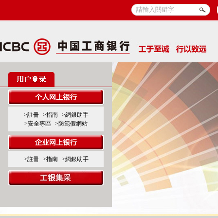
>註冊
>指南
>網銀助手
>安全專區
>防範假網站
>註冊
>指南
>網銀助手