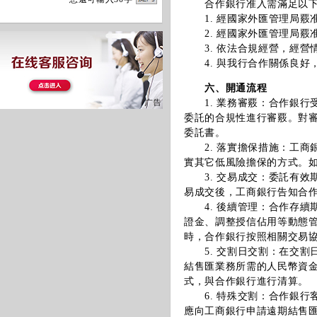
合作銀行准入需滿足以下
1. 經國家外匯管理局覈
2. 經國家外匯管理局覈
3. 依法合規經營，經營
4. 與我行合作關係良好
六、開通流程
1. 業務審覈：合作銀行
委託的合規性進行審覈。對
委託書。
2. 落實擔保措施：工商
實其它低風險擔保的方式。
3. 交易成交：委託有效
易成交後，工商銀行告知合
4. 後續管理：合作存續
證金、調整授信佔用等動態
時，合作銀行按照相關交易
5. 交割日交割：在交割
結售匯業務所需的人民幣資
式，與合作銀行進行清算。
6. 特殊交割：合作銀行
應向工商銀行申請遠期結售