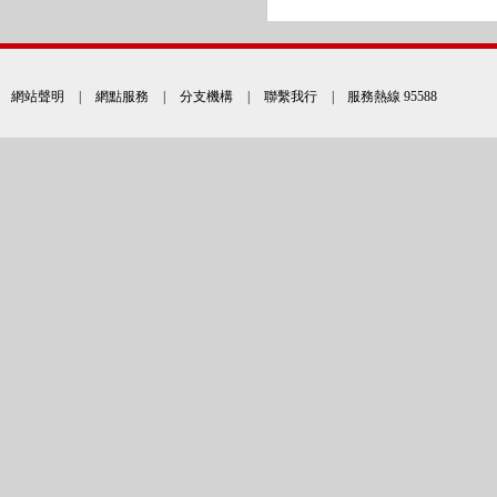
網站聲明
|
網點服務
|
分支機構
|
聯繫我行
| 服務熱線 95588