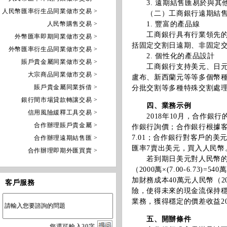
3. 遠期結售匯易於與其
人民幣匯率衍生品同業做市交易 >
（二）工商銀行遠期結售
人民幣購售交易 >
1. 豐富的產品線
工商銀行具有行業領先的產
外幣匯率即期同業做市交易 >
括固定交割日遠期、非固定
外幣匯率衍生品同業做市交易 >
2. 個性化的產品設計
賬戶貴金屬同業做市交易 >
工商銀行支持美元、日元、
大宗商品同業做市交易 >
盧布、新西蘭元等等多個幣
賬戶貴金屬同業拆借 >
分批交割等多種特殊交割處
銀行間市場貸款轉讓交易 >
四、業務示例
信用風險緩釋工具交易 >
2018年10月，合作銀行
合作辦理賬戶貴金屬 >
作銀行詢價；合作銀行根據
7.01；合作銀行對客戶的美
合作辦理遠期結售匯 >
匯率7賣出美元，買入人民幣
合作辦理即期外匯買賣 >
若到期日美元對人民幣的即期
（2000萬×(7.00-6.7
加財務成本40萬元人民幣（2
客戶服務
險，使得未來的現金流保持
業務，獲得穩定的價差收益20萬元人
五、開辦條件
您
還
可輸入
30
字