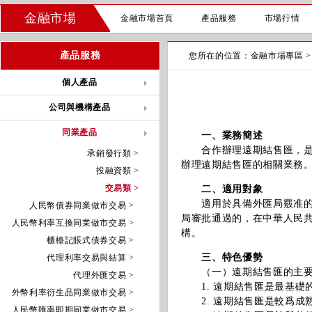
金融市場
金融市場首頁
產品服務
市場行情
產品服務
您所在的位置：
金融市場專區
個人產品
公司與機構產品
同業產品
一、業務簡述
合作辦理遠期結售匯，是指
承銷發行類 >
辦理遠期結售匯的相關業務
投融資類 >
交易類 >
二、適用對象
適用於具備外匯局覈准的即
人民幣債券同業做市交易 >
局審批通過的，在中華人民
人民幣利率互換同業做市交易 >
構。
櫃檯記賬式債券交易 >
三、特色優勢
代理利率交易與結算 >
（一）遠期結售匯的主要
代理外匯交易 >
1. 遠期結售匯是最基礎
外幣利率衍生品同業做市交易 >
2. 遠期結售匯是較爲成
人民幣匯率即期同業做市交易 >