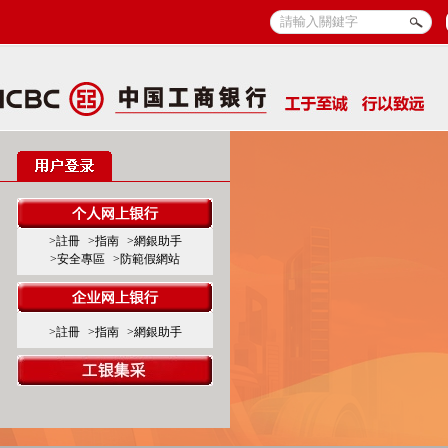
>註冊
>指南
>網銀助手
>安全專區
>防範假網站
>註冊
>指南
>網銀助手