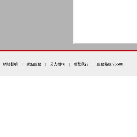
網站聲明
|
網點服務
|
分支機構
|
聯繫我行
| 服務熱線 95588