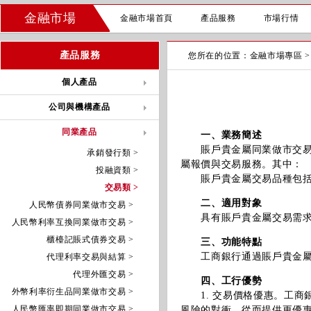
金融市場
金融市場首頁
產品服務
市場行情
產品服務
您所在的位置：
金融市場專區
個人產品
公司與機構產品
同業產品
一、業務簡述
賬戶貴金屬同業做市交易，
承銷發行類 >
屬報價與交易服務。其中：
投融資類 >
賬戶貴金屬交易品種包括賬
交易類 >
二、適用對象
人民幣債券同業做市交易 >
具有賬戶貴金屬交易需求
人民幣利率互換同業做市交易 >
櫃檯記賬式債券交易 >
三、功能特點
工商銀行通過賬戶貴金屬做
代理利率交易與結算 >
代理外匯交易 >
四、工行優勢
外幣利率衍生品同業做市交易 >
1. 交易價格優惠。工商
人民幣匯率即期同業做市交易 >
風險的對衝，從而提供更優