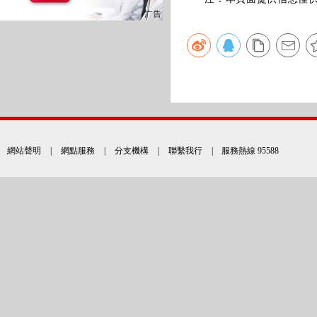
網站聲明
|
網點服務
|
分支機構
|
聯繫我行
| 服務熱線 95588