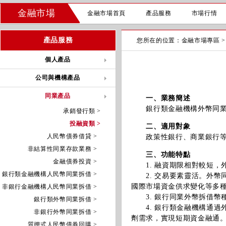
金融市場
金融市場首頁
產品服務
市場行情
產品服務
您所在的位置：
金融市場專區
個人產品
公司與機構產品
同業產品
一、業務簡述
銀行類金融機構外幣同業拆
承銷發行類 >
投融資類 >
二、適用對象
人民幣債券借貸 >
政策性銀行、商業銀行等
非結算性同業存款業務 >
三、功能特點
金融債券投資 >
1. 融資期限相對較短，
銀行類金融機構人民幣同業拆借 >
2. 交易要素靈活。外幣
國際市場資金供求變化等多
非銀行金融機構人民幣同業拆借 >
3. 銀行同業外幣拆借幣
銀行類外幣同業拆借 >
4. 銀行類金融機構通過
非銀行外幣同業拆借 >
劑需求，實現短期資金融通
質押式人民幣債券回購 >