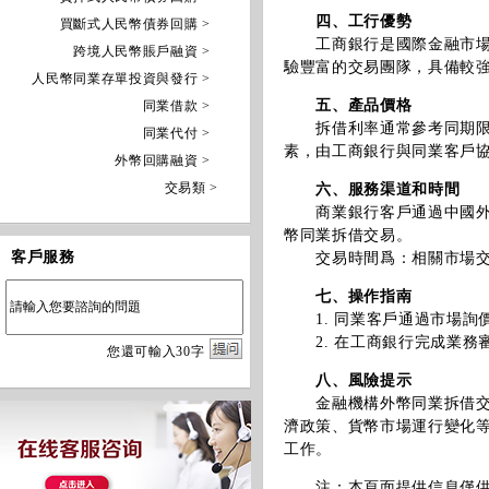
四、工行優勢
買斷式人民幣債券回購 >
工商銀行是國際金融市場具
跨境人民幣賬戶融資 >
驗豐富的交易團隊，具備較
人民幣同業存單投資與發行 >
五、產品價格
同業借款 >
拆借利率通常參考同期限倫敦
同業代付 >
素，由工商銀行與同業客戶
外幣回購融資 >
交易類 >
六、服務渠道和時間
商業銀行客戶通過中國外匯交易
幣同業拆借交易。
客戶服務
交易時間爲：相關市場交
七、操作指南
1. 同業客戶通過市場詢
2. 在工商銀行完成業務
您
還
可輸入
30
字
八、風險提示
金融機構外幣同業拆借交易
濟政策、貨幣市場運行變化
工作。
注：本頁面提供信息僅供參