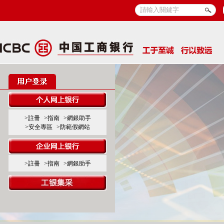
>註冊
>指南
>網銀助手
>安全專區
>防範假網站
>註冊
>指南
>網銀助手