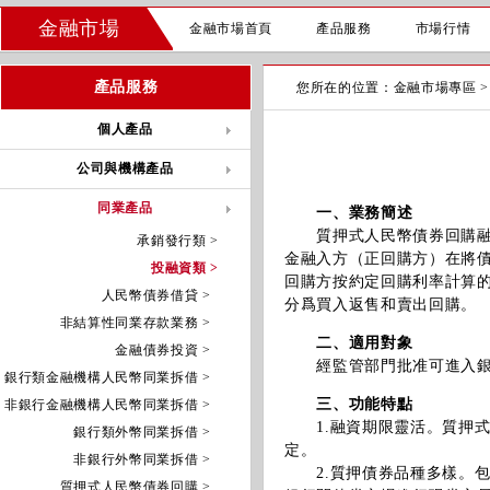
金融市場
金融市場首頁
產品服務
市場行情
產品服務
您所在的位置：
金融市場專區
個人產品
公司與機構產品
同業產品
一、業務簡述
質押式人民幣債券回購融資
承銷發行類 >
金融入方（正回購方）在將
投融資類 >
回購方按約定回購利率計算
人民幣債券借貸 >
分爲買入返售和賣出回購。
非結算性同業存款業務 >
二、適用對象
金融債券投資 >
經監管部門批准可進入銀
銀行類金融機構人民幣同業拆借 >
三、功能特點
非銀行金融機構人民幣同業拆借 >
1.融資期限靈活。質押式
銀行類外幣同業拆借 >
定。
非銀行外幣同業拆借 >
2.質押債券品種多樣。包
質押式人民幣債券回購 >