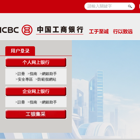
>註冊
>指南
>網銀助手
>安全專區
>防範假網站
>註冊
>指南
>網銀助手