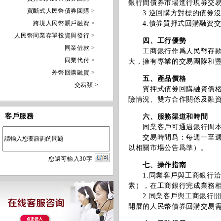
銀行間債券市場進行現券交
買斷式人民幣債券回購 >
3.逆回購方對標的債券沒
跨境人民幣賬戶融資 >
4.債券質押式回購融資交
人民幣同業存單投資與發行 >
四、工行優勢
同業借款 >
工商銀行作爲人民幣存款規
同業代付 >
大，擁有專業的交易團隊和
外幣回購融資 >
五、產品價格
交易類 >
質押式債券回購融資價格由
險情況、雙方合作關係及融
客戶服務
六、服務渠道和時間
同業客戶可通過銀行間本幣
交易時間爲：每週一至週五上午
以相關市場公告爲準）。
您
還
可輸入
30
字
七、操作指南
1.同業客戶與工商銀行洽
素），在工商銀行完成業務
2.同業客戶與工商銀行開
開展的人民幣債券回購交易