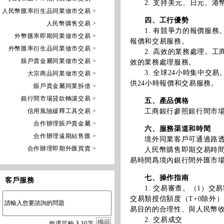
2. 支持美元、日元、港
人民幣匯率衍生品同業做市交易 >
四、工行優勢
人民幣購售交易 >
1. 有競爭力的報價服務
外幣匯率即期同業做市交易 >
報價和交易服務。
外幣匯率衍生品同業做市交易 >
2. 高效的業務處理。工
賬戶貴金屬同業做市交易 >
效的業務處理服務。
3. 全球24小時集中交易
大宗商品同業做市交易 >
供24小時報價和交易服務。
賬戶貴金屬同業拆借 >
銀行間市場貸款轉讓交易 >
五、產品價格
信用風險緩釋工具交易 >
工商銀行參照銀行間市場人
合作辦理賬戶貴金屬 >
六、服務渠道和時間
合作辦理遠期結售匯 >
境外同業客戶可通過路透F
合作辦理即期外匯買賣 >
人民幣購售即期交易時間爲：
易時間爲境內銀行間外匯市
七、操作指南
客戶服務
1. 交易審查。（1）交
交易類授信額度（T+0除外
易目的的合理性、與人民幣
2. 交易成交
您
還
可輸入
30
字