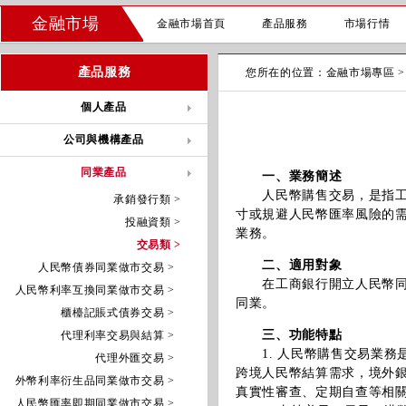
金融市場
金融市場首頁
產品服務
市場行情
產品服務
您所在的位置：
金融市場專區
個人產品
公司與機構產品
同業產品
一、業務簡述
人民幣購售交易，是指工商
承銷發行類 >
寸或規避人民幣匯率風險的
投融資類 >
業務。
交易類 >
二、適用對象
人民幣債券同業做市交易 >
在工商銀行開立人民幣同業
人民幣利率互換同業做市交易 >
同業。
櫃檯記賬式債券交易 >
三、功能特點
代理利率交易與結算 >
1. 人民幣購售交易業務
代理外匯交易 >
跨境人民幣結算需求，境外
外幣利率衍生品同業做市交易 >
真實性審查、定期自查等相
人民幣匯率即期同業做市交易 >