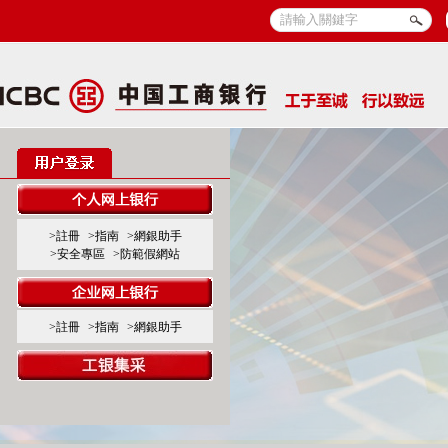
>註冊
>指南
>網銀助手
>安全專區
>防範假網站
>註冊
>指南
>網銀助手