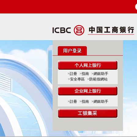
>註冊
>指南
>網銀助手
>安全專區
>防範假網站
>註冊
>指南
>網銀助手