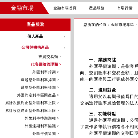
金融市場
金融市場首頁
產品服務
市場行情
產品服務
您所在的位置：
金融市場專區
個人產品
公司與機構產品
投資交易類 >
一、業務簡述
代客風險管理類 >
外匯平價遠期，是指客戶與
外匯利率掉期 >
向、交割匯率和交易金額，
統一的匯率與工行完成外匯
遠起息外匯利率掉期 >
遞增型外匯利率掉期 >
二、適用對象
外匯約定利率區間產品 >
適用於以套期保值爲目的、
累計次數終止型外匯利率上限 >
交易進行匯率風險管理的法
累計收益終止型外匯利率上限 >
三、功能特點
外幣利率掉期期權 >
通過外匯平價遠期，公司可
外匯遠期利率協議 >
了敘作多筆執行價格各不相
外匯平價遠期的交割日期和
外匯平價遠期 >