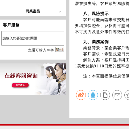
潛在損失等。客戶須對風險
同業產品
八、風險提示
客戶可能面臨未來交割日匯
客戶服務
要增加保證金、及反向平盤
不可抗力及意外事件導致的
九、業務案例
業務背景：某企業客戶現有
您
還
可輸入
30
字
客戶需求：希望規避日元升
解決方案：客戶選擇與工行敘
1美元兌換91.10日元的匯
注：本頁面提供信息僅供參