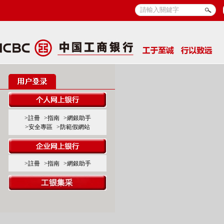
>註冊
>指南
>網銀助手
>安全專區
>防範假網站
>註冊
>指南
>網銀助手