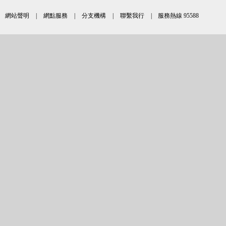
網站聲明
|
網點服務
|
分支機構
|
聯繫我行
| 服務熱線 95588