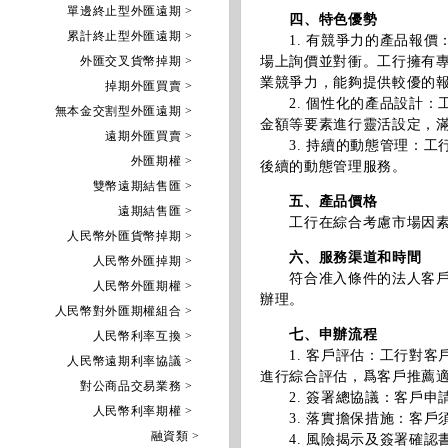
單邊終止型外匯遠期 >
四、特色優勢
累計終止型外匯遠期 >
1. 有競爭力的產品報價
外匯交叉貨幣掉期 >
場上詢價並對衝。工行擁有
業競爭力，能夠提供較優的
掉期外匯買賣 >
2. 個性化的產品設計：
無本金交割型外匯遠期 >
金額等要素進行靈活設定，
遠期外匯買賣 >
3. 持續的動態管理：工
外匯期權 >
後續的動態管理服務。
雙幣遠期結售匯 >
五、產品價格
遠期結售匯 >
工行在綜合考慮市場因素後
人民幣外匯貨幣掉期 >
六、服務渠道和時間
人民幣外匯掉期 >
符合准入條件的法人客戶可
人民幣外匯期權 >
辦理。
人民幣對外匯期權組合 >
七、申辦流程
人民幣利率互換 >
1. 客戶評估：工行對客
人民幣遠期利率協議 >
進行綜合評估，爲客戶推薦
對公商品交易業務 >
2. 簽署總協議：客戶申
人民幣利率期權 >
3. 落實擔保措施：客戶
融資類 >
4. 風險揭示及簽署確認