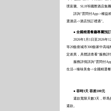
璞富騰、SLH等國際酒店集
詳詢“雲閃付App->權益精
選酒店->酒店預訂禮遇”。
● 全國精選餐廳專屬預
2026年1月1日至2026
等20餘座城市300餘家中
定差異，具體請查看“服務詳
服務詳情詳詢“雲閃付App-
生活->臻味美食->全國精選
● 容時3天 容差100元
還款寬限天數3天，即爲持卡
還款。