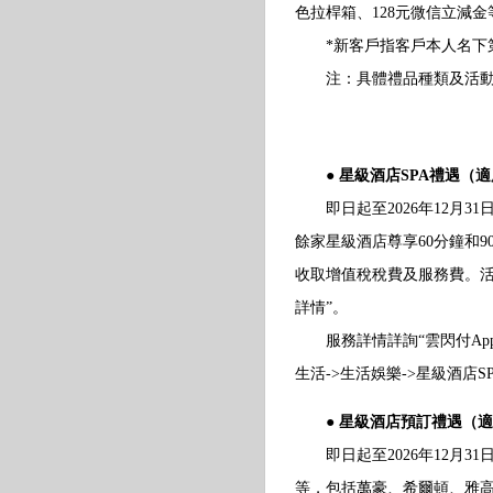
色拉桿箱、128元微信立減
*新客戶指客戶本人名下第一張
注：具體禮品種類及活動細則
● 星級酒店SPA禮遇（適
即日起至2026年12月3
餘家星級酒店尊享60分鐘和9
收取增值稅稅費及服務費。活
詳情”。
服務詳情詳詢“雲閃付App-
生活->生活娛樂->星級酒店SP
● 星級酒店預訂禮遇（適
即日起至2026年12月3
等，包括萬豪、希爾頓、雅