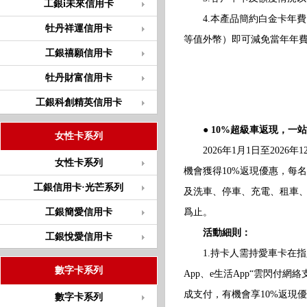
工銀i未來信用卡
4.本產品簡約白金卡年費10
牡丹祥運信用卡
等值外幣）即可減免當年年
工銀禧願信用卡
牡丹財富信用卡
工銀科創精英信用卡
● 10%超級車返現，一
女性卡系列
2026年1月1日至2026
女性卡系列
機會獲得10%返現優惠，每
工銀信用卡·光芒系列
及洗車、停車、充電、租車
工銀簡愛信用卡
爲止。
活動細則：
工銀悅愛信用卡
1.持卡人需持愛車卡在指
數字卡系列
App、e生活App“雲閃付
成支付，有機會享10%返現
數字卡系列