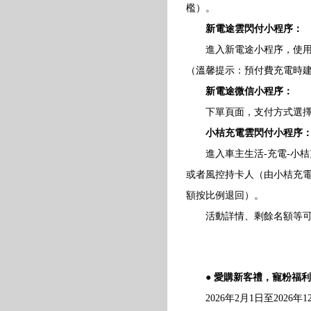
檻）。
新電途雲閃付小程序：
進入新電途小程序，使用預
（溫馨提示：預付費充電時建
新電途微信小程序：
下單頁面，支付方式選擇雲
小桔充電雲閃付小程序
進入車主生活-充電-小桔
或者風控持卡人（由小桔充
額按比例退回）。
活動詳情、剩餘名額等可在雲閃
● 愛購新客禮，寵粉福利
2026年2月1日至2026