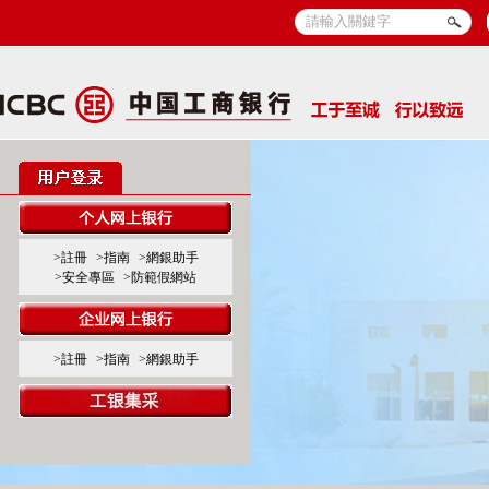
>註冊
>指南
>網銀助手
>安全專區
>防範假網站
>註冊
>指南
>網銀助手