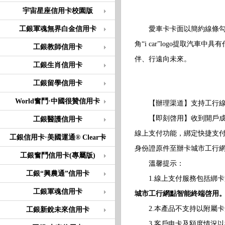
宇宙星座信用卡校園版
工銀軍魂無界白金信用卡
愛車卡卡面以簡約線條勾勒
角“i car”logo提取
工銀教師信用卡
伴、行遠向未來。
工銀生肖信用卡
工銀留學信用卡
World奮鬥·中國很贊信用卡
【辦理渠道】支持工行線
【即刻啓用】收到開戶成功短
工銀醫護信用卡
線上支付功能，綁定快捷支
工銀信用卡·美國運通® Clear卡
身份證原件至辦卡城市工行
工銀奮鬥信用卡(專屬版)
溫馨提示：
工銀“興農通”信用卡
1.線上支付服務包括綁卡
工銀軍魂信用卡
城市工行網點智能終端啓用
2.本產品不支持以附屬卡
工銀新銳未來信用卡
3.客戶申卡及額度情況以