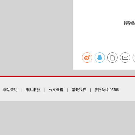
掃碼
網站聲明
|
網點服務
|
分支機構
|
聯繫我行
| 服務熱線 95588