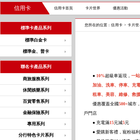
信用卡
信用卡首頁
卡片世界
優惠活動
您所在的位置：
信用卡
>
卡片世
標準卡產品系列
標準白金卡
標準金、普卡
聯名卡產品系列
●
10%
超級車返現，
一站
商旅服務系列
加油、洗車、停車、充
休閒娛樂系列
租車、美容、維修、救
百貨零售系列
優惠覆蓋全國
500+
城市
金融保險系列
戶門店
● 充電滿
15
元減
5
元
專用系列
● 愛購新客禮，寵粉福利
分行特色卡片系列