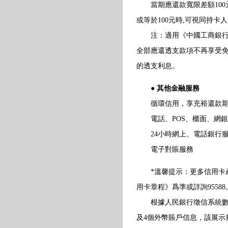
當期應還款寬限差額100
或等於100元時,可視同持
注：適用《中國工商銀行牡
全部應還透支款項不再享受
的透支利息。
● 其他金融服務
循環信用，享充裕還款
電話、POS、櫃面、網銀
24小時網上、電話銀行
電子對賬服務
*溫馨提示：更多信用卡產
用卡章程》爲準或詳詢95588
根據人民銀行徵信系統數據
及4個外幣賬戶信息，該展