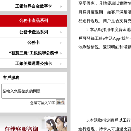
享受優惠，具體優惠以實際情
工銀無界白金數字卡
月爲月度週期，如客戶滿足活
公務卡產品系列
易進行返現。商戶是否支持
2.本活動採用年度資金池
公務卡產品系列
戶可登錄工銀e生活App-我
公務卡
池剩餘情況、返現明細和活
“智慧三農”工銀銀聯公務卡
工銀美國運通公務卡
客戶服務
您
還
可輸入
30
字
3.本活動指定商戶以工行
進行返現，持卡人可通過比對