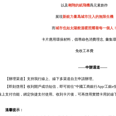
以及
翱翔的紙飛機
爲元素創作
展現
新銳力量爲城市注入的無限生機
而
城市也如太陽般溫暖照耀着每一個人
卡片應用環保材料，倡導綠色消費理念, 彙集
免收工本費
——申辦通道——
【辦理渠道】支持我行線上、線下多渠道自主申請辦理。
【即刻啓用】收到開戶成功短信，即可前往“中國工商銀行App/工銀e生
線上支付功能，綁定快捷支付使用。收到卡片後，可再啓用實體卡用於線
溫馨提示：