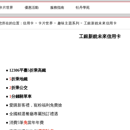
卡片世界
優惠活動
服務指南
牡丹學苑
您所在的位置：
信用卡
>
卡片世界
>
趣味主題系列
>
工銀新銳未來信用卡
工銀新銳未來信用卡
● 12306平臺5折乘高鐵
●
5
折乘地鐵
●
2
折乘公交
●
1
分錢騎單車
● 愛購新客禮，寵粉福利免費搶
● 全國精選餐廳專屬預訂禮遇
● 消費5筆
免
當年年費