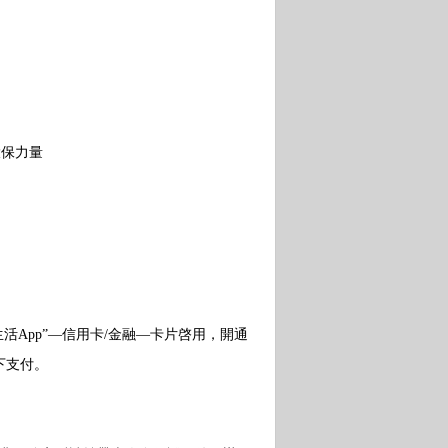
！
環保力量
活App”—信用卡/金融—卡片啓用，開通
下支付。