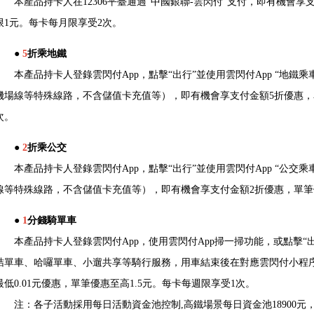
本產品持卡人在12306平臺通過“中國銀聯-雲閃付”支付，即有機會享支
限1元。每卡每月限享受2次。
●
5
折乘地鐵
本產品持卡人登錄雲閃付App，點擊“出行”並使用雲閃付App “地鐵
機場線等特殊線路，不含儲值卡充值等），即有機會享支付金額5折優惠，
次。
●
2
折乘公交
本產品持卡人登錄雲閃付App，點擊“出行”並使用雲閃付App “公交
線等特殊線路，不含儲值卡充值等），即有機會享支付金額2折優惠，單筆
●
1
分錢騎單車
本產品持卡人登錄雲閃付App，使用雲閃付App掃一掃功能，或點擊“出行
桔單車、哈囉單車、小遛共享等騎行服務，用車結束後在對應雲閃付小程
最低0.01元優惠，單筆優惠至高1.5元。每卡每週限享受1次。
注：各子活動採用每日活動資金池控制,高鐵場景每日資金池18900元，