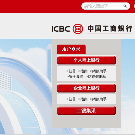
>註冊
>指南
>網銀助手
>安全專區
>防範假網站
>註冊
>指南
>網銀助手