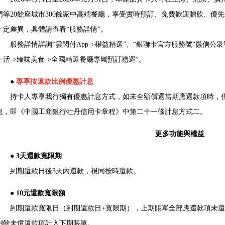
門等20餘座城市300餘家中高端餐廳，享受實時預訂、免費歡迎贈飲、優
一定差異，具體請查看“服務詳情”。
服務詳情詳詢“雲閃付App->權益精選”、“銀聯卡官方服務號”微信公衆號
生活->臻味美食->全國精選餐廳專屬預訂禮遇”。
●
專享按還款比例優惠計息
持卡人專享我行獨有優惠計息方式，如未全額償還當期應還款項時，僅
息，即《中國工商銀行牡丹信用卡章程》中第二十一條計息方式二。
更多功能與權益
● 3天還款寬限期
到期還款日後3天內還款，視同按時還款。
● 10元還款寬限額
到期還款寬限日（到期還款日+寬限期），上期賬單全部應還款項未還部分
剩餘未償還款項計入下期賬單。