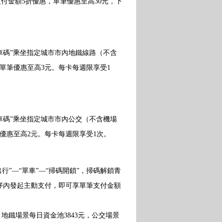
付金額5折優惠，單筆優惠至高30元，下
乘車碼”乘坐指定城市市內地鐵線路（不含
單筆優惠至高3元。每卡每週限享受1
乘車碼”乘坐指定城市市內公交（不含機場
優惠至高2元。每卡每週限享受1次。
”—“單車”—“掃碼開鎖”，掃碼解鎖青
序內發起主動支付，即可享單筆支付金額
地鐵場景每日資金池3843元，公交場景