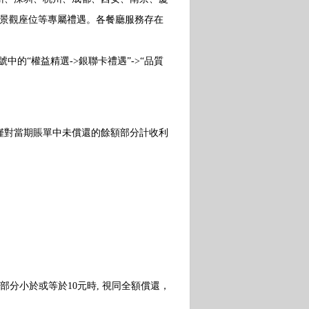
先景觀座位等專屬禮遇。各餐廳服務存在
中的“權益精選->銀聯卡禮遇”->“品質
對當期賬單中未償還的餘額部分計收利
小於或等於10元時, 視同全額償還，