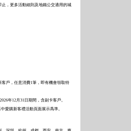
完即止，更多活動細則及地鐵公交適用的城
卡新客戶，任意消費1筆，即有機會領取特
26年12月31日期間，含副卡客戶。
專區中愛購新客禮活動頁面展示爲準。
、廣州、深圳、杭州、成都、西安、南京、廈