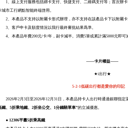
1、線上支付服務包括綁卡支付、快捷支付、二維碼支付等；首次辦卡
卡城市工行網點智能終端啓用。
2、本產品不支持以附屬卡形式辦理，亦不支持在該產品卡下以附屬卡
3、客戶申卡及額度情況以我行最終審批結果爲準。
4、本產品年費200元/卡/年，副卡減半。消費5筆或累計滿5000元即
——卡片權益——
★i出行★
5-2-1低碳出行都是愛你的印記
2026年2月3日至2026年12月31日，本產品持卡人出行時通過銀聯指
高鐵、5折乘地鐵、2折坐公交、1分錢騎單車”
的立減優惠。
● 12306平臺5折乘高鐵