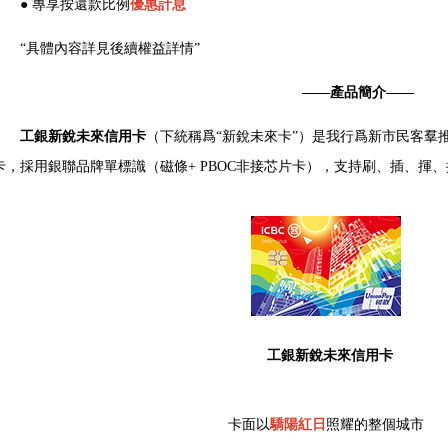
● 專享按還款比例
優惠計息
“具體內容詳見後續權益詳情”
——產品簡介——
工銀新銳未來信用卡
（下統稱爲“新銳未來卡”）是我行爲新市民客羣
卡，採用銀聯品牌單標識（磁條+ PBOC非接芯片卡），支持刷、插、揮
工銀新銳未來信用卡
卡面以
驕陽紅日
照耀的整個城市