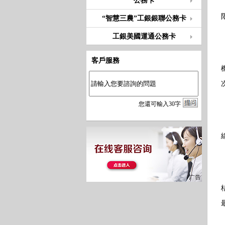
公務卡
“智慧三農”工銀銀聯公務卡
工銀美國運通公務卡
客戶服務
您
還
可輸入
30
字