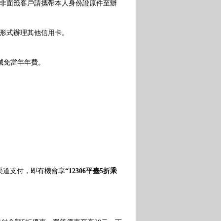
非面籤客戶請攜帶本人身份證原件至辦
形式辦理其他信用卡。
可減免當年年費。
定渠道支付，即有機會享
“12306平臺5折乘