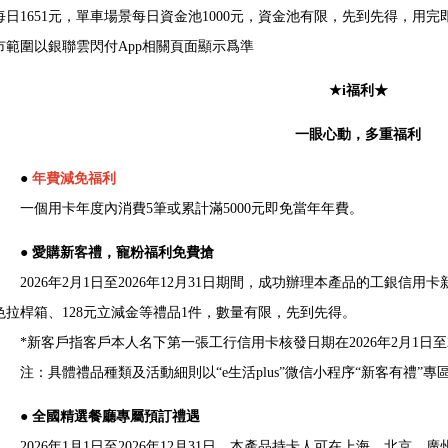
每日1651元，單車場景每日資金池1000元，資金池有限，先到先得，用
市範圍以銀聯雲閃付App相關頁面顯示爲準
★i福利★
一眼心動，多重福利
●
年費減免福利
一個用卡年度內消費5筆或累計滿5000元即免當年年費。
● 愛購新客禮，寵粉福利免費搶
2026年2月1日至2026年12月31日期間，成功辦理本產品的工銀信用
色拉桿箱、128元立減金等禮品1件，數量有限，先到先得。
*新客戶指客戶本人名下第一張工行信用卡核發日期在2026年2月1日至20
注：具體禮品種類及活動細則以“e生活plus”微信小程序“新客有禮”
● 全國精選餐廳專屬預訂禮遇
2026年1月1日至2026年12月31日，本產品持卡人可在上海、北京