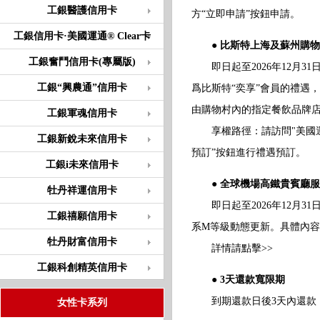
工銀醫護信用卡
方“立即申請”按鈕申請。
工銀信用卡·美國運通® Clear卡
● 比斯特上海及蘇州購
工銀奮鬥信用卡(專屬版)
即日起至2026年12月3
工銀“興農通”信用卡
爲比斯特“奕享”會員的禮遇
由購物村內的指定餐飲品牌
工銀軍魂信用卡
享權路徑：請訪問"美國運
工銀新銳未來信用卡
預訂”按鈕進行禮遇預訂。
工銀i未來信用卡
● 全球機場高鐵貴賓廳
牡丹祥運信用卡
即日起至2026年12月3
工銀禧願信用卡
系M等級動態更新。具體內
牡丹財富信用卡
詳情請點擊>>
工銀科創精英信用卡
● 3天還款寬限期
到期還款日後3天內還款
女性卡系列