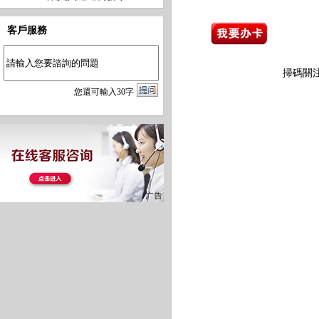
客戶服務
掃碼關
您
還
可輸入
30
字