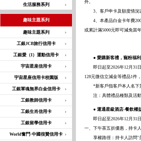
外。
生活服務系列
3、客戶申卡及額度情況以
趣味主題系列
4、本產品白金卡年費2000
或累計滿5000元即可減免當
趣味主題系列
工銀JCB旅行信用卡
工銀愛（I）運動信用卡
● 愛購新客禮，寵粉福
宇宙星座信用卡
即日起至2026年12月3
128元微信立減金等禮品1
宇宙星座信用卡校園版
*新客戶指客戶本人名下第一張
工銀軍魂無界白金信用卡
注：具體禮品種類及活動細則
工銀教師信用卡
● 運通星級酒店-餐飲權
工銀生肖信用卡
即日起至2026年12月3
工銀留學信用卡
一、下午茶五折優惠，持卡
World奮鬥·中國很贊信用卡
享權路徑：持卡人訪問"美