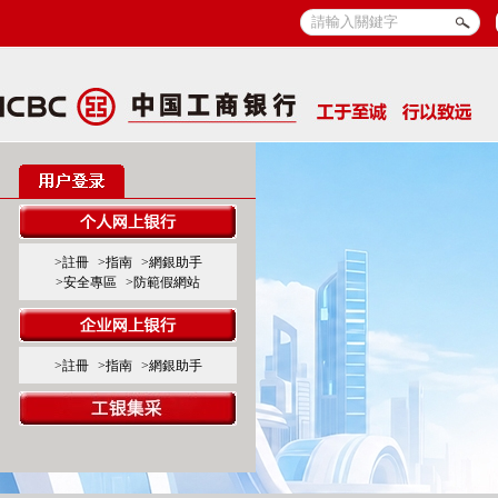
>註冊
>指南
>網銀助手
>安全專區
>防範假網站
>註冊
>指南
>網銀助手