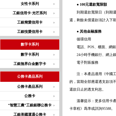
女性卡系列
● 100元還款寬限額
到期還款寬限日（到期還款日
工銀信用卡·光芒系列
還，剩餘未償還款項計入下
工銀簡愛信用卡
● 其他金融服務
工銀悅愛信用卡
循環信用
數字卡系列
電話、POS、櫃面、網銀
數字卡系列
24小時手機銀行、網上銀
電子對賬服務
工銀無界白金數字卡
注：本產品適用《中國工商
公務卡產品系列
的，當期全部應還透支款項
公務卡產品系列
還款日止的透支利息。
公務卡
溫馨提示：更多信用卡產品
“智慧三農”工銀銀聯公務卡
卡章程》爲準或詳詢95588。
工銀美國運通公務卡