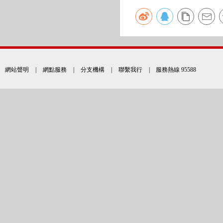
網站聲明
|
網點服務
|
分支機構
|
聯繫我行
| 服務熱線 95588