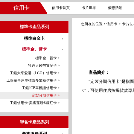
信用卡
信用卡首頁
卡片世界
優惠活動
您所在的位置：
信用卡
>
卡片世
標準卡產品系列
標準白金卡
標準金、普卡
標準金、普卡 >
牡丹人民幣貸記卡 >
產品簡介：
工銀大來愛購（I GO）信用卡 >
工銀萬事達單標識多幣種信用卡 >
“定製分期信用卡”是指面
工銀JCB單標識信用卡 >
卡”，可使用住房按揭貸款專
定製分期信用卡 >
工銀信用卡·美國運通®耀紅卡 >
聯名卡產品系列
商旅服務系列