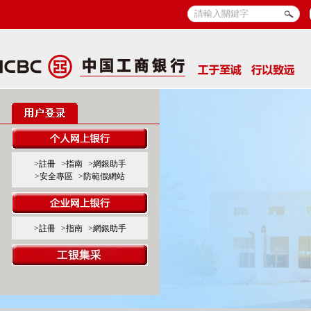
>註冊
>指南
>網銀助手
>安全專區
>防範假網站
>註冊
>指南
>網銀助手