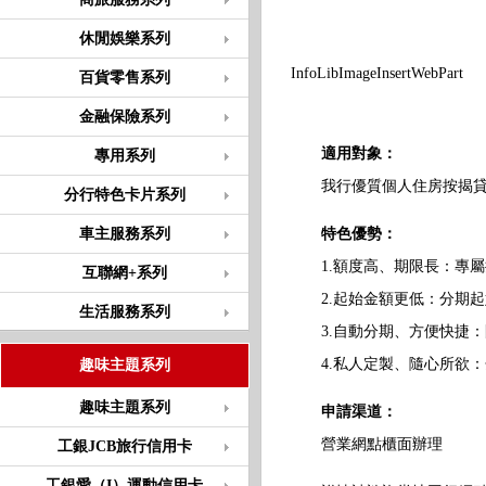
休閒娛樂系列
InfoLibImageInsertWebPart
百貨零售系列
金融保險系列
適用對象：
專用系列
我行優質個人住房按揭貸
分行特色卡片系列
車主服務系列
特色優勢：
1.額度高、期限長：專屬授
互聯網+系列
2.起始金額更低：分期起始
生活服務系列
3.自動分期、方便快捷：
4.私人定製、隨心所欲：
趣味主題系列
趣味主題系列
申請渠道：
營業網點櫃面辦理
工銀JCB旅行信用卡
工銀愛（I）運動信用卡