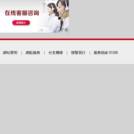
網站聲明
|
網點服務
|
分支機構
|
聯繫我行
| 服務熱線 95588