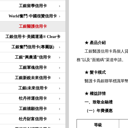
工銀留學信用卡
World奮鬥·中國很贊信用卡
工銀醫護信用卡
工銀信用卡·美國運通® Clear卡
★ 產品介紹
工銀奮鬥信用卡(專屬版)
工銀醫護信用卡爲個人貸記
工銀“興農通”信用卡
務”以及“面籤碼”渠道申請。
工銀軍魂信用卡
★ 髮卡模式
工銀新銳未來信用卡
醫護卡爲銀聯單標識單幣卡（
工銀i未來信用卡
★ 權益詳情
牡丹祥運信用卡
一、致敬金融禮
工銀禧願信用卡
（一）年費優惠
牡丹財富信用卡
等級