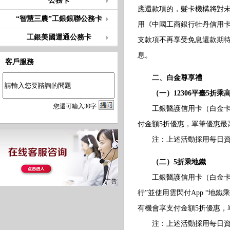
公務卡
應還款項的，髮卡機構將對
“智慧三農”工銀銀聯公務卡
用《中國工商銀行牡丹信用
工銀美國運通公務卡
支款項不再享受免息還款期
息。
客戶服務
二、白金尊享禮
（一）12306平臺5折乘
您
還
可輸入
30
字
工銀醫護信用卡（白金卡、無
付金額5折優惠，單筆優惠最
注：上述活動採用每日資金池
（二）5折乘地鐵
工銀醫護信用卡（白金卡、無
行”並使用雲閃付App “
有機會享支付金額5折優惠，
注：上述活動採用每日資金池