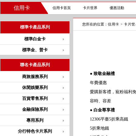
信用卡
信用卡首頁
卡片世界
優惠活動
您所在的位置：
信用卡
>
卡片世
標準卡產品系列
標準白金卡
標準金、普卡
聯名卡產品系列
● 致敬金融禮
商旅服務系列
年費優惠
休閒娛樂系列
愛購新客禮，寵粉福利免
百貨零售系列
容時、容差
金融保險系列
● 白金尊享禮
12306平臺5折乘高鐵
專用系列
5折乘地鐵
分行特色卡片系列