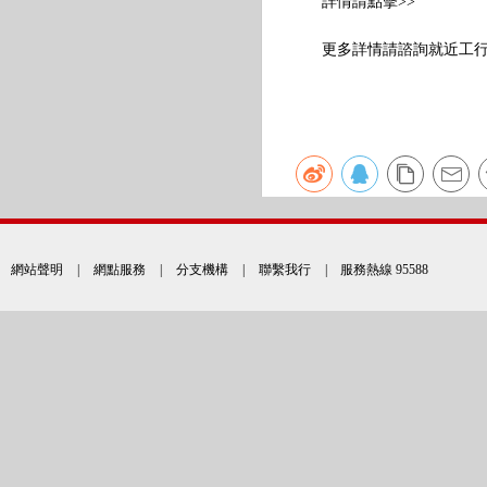
詳情請點擊>>
更多詳情請諮詢就近工行
網站聲明
|
網點服務
|
分支機構
|
聯繫我行
| 服務熱線 95588