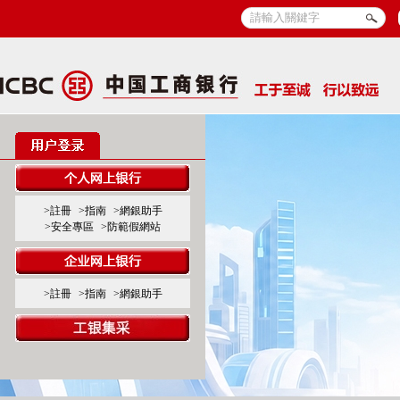
>註冊
>指南
>網銀助手
>安全專區
>防範假網站
>註冊
>指南
>網銀助手