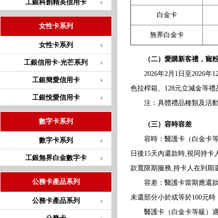
工銀科創精英信用卡
白金卡
女性卡系列
無界白金卡
女性卡系列
（二）愛購新客禮，寵粉
工銀信用卡·光芒系列
2026年2月1日至2026
工銀簡愛信用卡
色拉桿箱、128元立減金等
工銀悅愛信用卡
注：具體禮品種類及活動細則
數字卡系列
（三）容時容差
容時：醫護卡（白金卡等級）
數字卡系列
日後15天內還款時,視同持
工銀無界白金數字卡
款寬限期服務,持卡人在到期
公務卡產品系列
容差：醫護卡當期應還款寬
未還部分小於或等於100元
公務卡產品系列
醫護卡（白金卡等級）適用