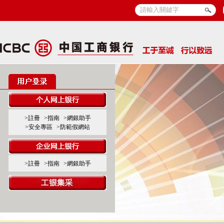
>註冊
>指南
>網銀助手
>安全專區
>防範假網站
>註冊
>指南
>網銀助手