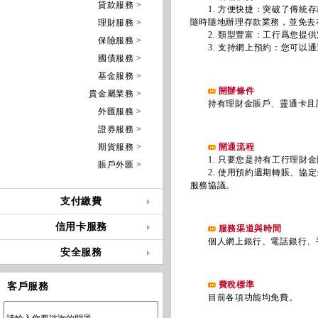
貸款服務 >
1. 方便快捷：突破了傳統存
隨時隨地辦理存款業務，並免去
理財服務 >
2. 類型豐富：工行爲您提供
保險服務 >
3. 支持網上預約：您可以通
國債服務 >
基金服務 >
開辦條件
貴金屬業務 >
持有理財金賬戶、靈通卡且註
外匯服務 >
證券服務 >
期貨服務 >
開通流程
1. 只要您是持有工行理財金
賬戶外匯 >
2. 使用預約週期轉賬、協定
服務協議。
支付繳費
信用卡服務
服務渠道與時間
個人網上銀行、電話銀行、手機
安全服務
費稅標準
客戶服務
目前各項功能均免費。