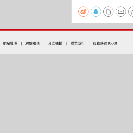
網站聲明
|
網點服務
|
分支機構
|
聯繫我行
| 服務熱線 95588