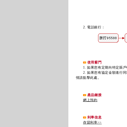
2. 電話銀行
：
使用竅門
1. 如果您有定期向特定賬戶
2. 如果您有協定金額進行同
情請點擊此處
。
產品鏈接
網上預約
利率信息
存貸利率>>