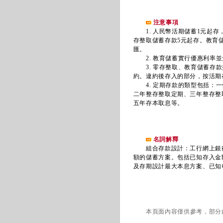
注意事項
1. 人民幣活期儲蓄1元起存
存整取儲蓄存款5元起存。教育
匯。
2. 教育儲蓄實行優惠利率並
3. 零存整取、教育儲蓄存款
約。違約後存入的部分，按活期
4. 定期存款的類型包括：一
二年整存整取定期、三年整存整
五年存本取息等。
名詞解釋
組合存款設計：工行網上銀行
額的儲蓄方案。包括已知存入金
及存期設計最大本息方案、已知
本頁面內容僅供參考，部分