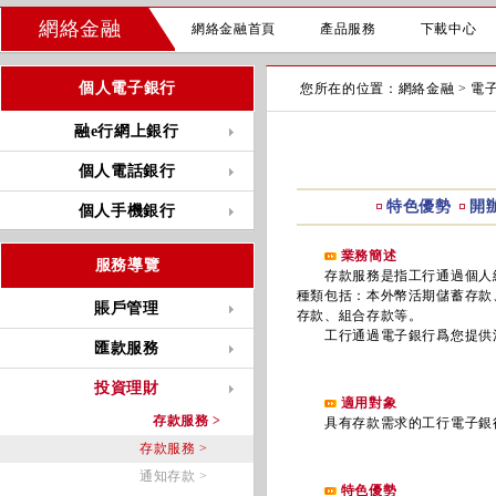
網絡金融
網絡金融首頁
產品服務
下載中心
個人電子銀行
您所在的位置：
網絡金融
>
電
融e行網上銀行
個人電話銀行
特色優勢
開
個人手機銀行
業務簡述
服務導覽
存款服務是指工行通過個人網
種類包括：本外幣活期儲蓄存款
賬戶管理
存款、組合存款等。
工行通過電子銀行爲您提供活
匯款服務
投資理財
適用對象
存款服務 >
具有存款需求的工行電子銀
存款服務 >
通知存款 >
特色優勢