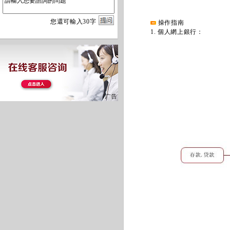
您
還
可輸入
30
字
操作指南
1. 個人網上銀行：