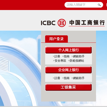
>註冊
>指南
>網銀助手
>安全專區
>防範假網站
>註冊
>指南
>網銀助手