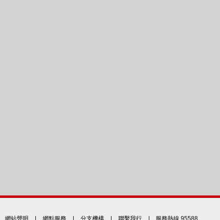
網站聲明
|
網點服務
|
分支機構
|
聯繫我行
| 服務熱線 95588