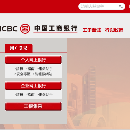
>註冊
>指南
>網銀助手
>安全專區
>防範假網站
>註冊
>指南
>網銀助手