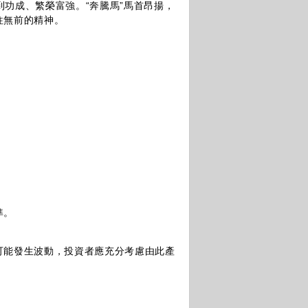
到功成、繁榮富強。“奔騰馬”馬首昂揚，
往無前的精神。
準。
能發生波動，投資者應充分考慮由此產