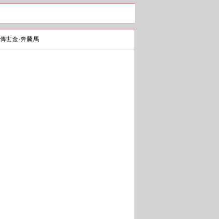
傳世金·奔騰馬