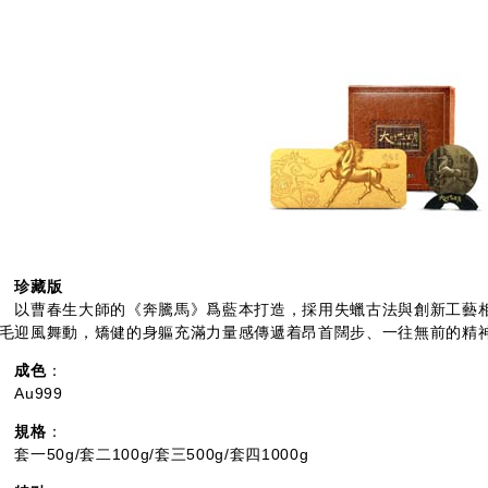
珍藏版
曹春生大師的《奔騰馬》爲藍本打造，採用失蠟古法與創新工藝相結
毛迎風舞動，矯健的身軀充滿力量感傳遞着昂首闊步、一往無前的精
成色
：
u999
規格
：
一50g/套二100g/套三500g/套四1000g