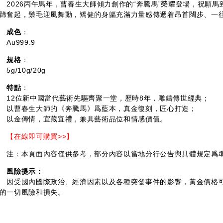
026丙午馬年，曹春生大師傾力創作的“奔騰馬”榮耀登場，祝願馬
蹄奮起，鬃毛迎風舞動，矯健的身軀充滿力量感傳遞着昂首闊步、一
成色
：
u999.9
規格
：
g/10g/20g
特點
：
2位新中國當代藝術先驅齊聚一堂，歷時8年，雕鑄傳世經典；
曹春生大師的《奔騰馬》爲藍本，真金復刻，匠心打造；
金傳情，宜藏宜禮，兼具藝術品位和情感價值。
【在線即可購買>>】
：本頁面內容僅供參考，部分內容以當地分行公告與具體規定爲
風險提示：
受國內國際政治、經濟因素以及各種突發事件的影響，黃金價格可
的一切風險和損失。