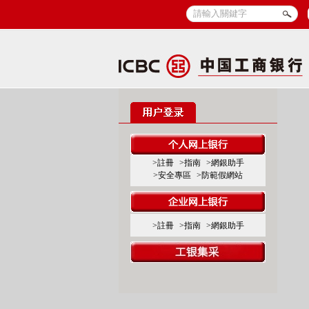
>註冊
>指南
>網銀助手
>安全專區
>防範假網站
>註冊
>指南
>網銀助手