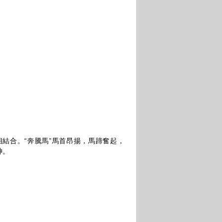
合。“奔騰馬”馬首昂揚，馬蹄奮起，
神。