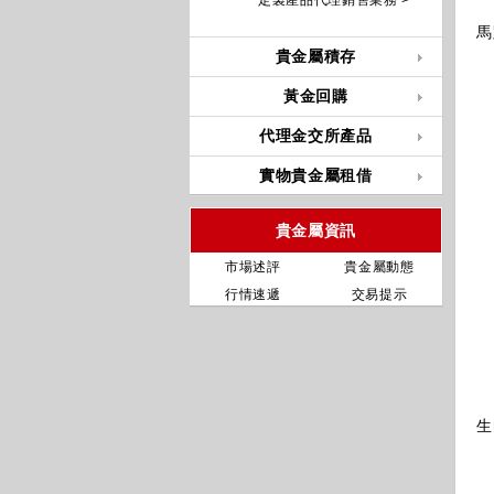
定製產品代理銷售業務 >
2
馬
貴金屬積存
A
黃金回購
代理金交所產品
5
實物貴金屬租借
1
貴金屬資訊
以
以
市場述評
貴金屬動態
行情速遞
交易提示
注
因
生