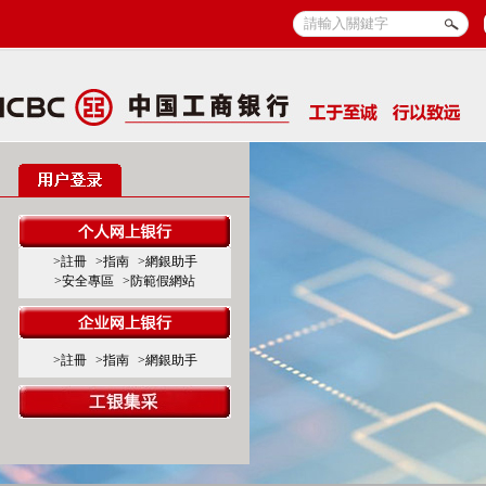
>註冊
>指南
>網銀助手
>安全專區
>防範假網站
>註冊
>指南
>網銀助手