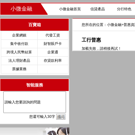
小微金融
小微金融首頁
信貸產品
分行特色
百寶箱
您所在的位置：
小微金融
>
普惠資
企業網銀
代發工資
工行普惠
集中收付款
財智賬戶卡
加載失敗，請稍後再試！
跨境人民幣結算
企業通
法人理財產品
存貸款利率
票據業務
智能服務
您
還
可輸入
30
字