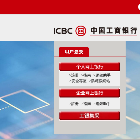
>註冊
>指南
>網銀助手
>安全專區
>防範假網站
>註冊
>指南
>網銀助手