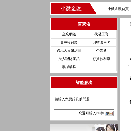
小微金融
小微金融首頁
百寶箱
企業網銀
代發工資
集中收付款
財智賬戶卡
跨境人民幣結算
企業通
法人理財產品
存貸款利率
票據業務
智能服務
您
還
可輸入
30
字