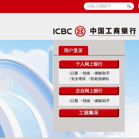
>註冊
>指南
>網銀助手
>安全專區
>防範假網站
>註冊
>指南
>網銀助手