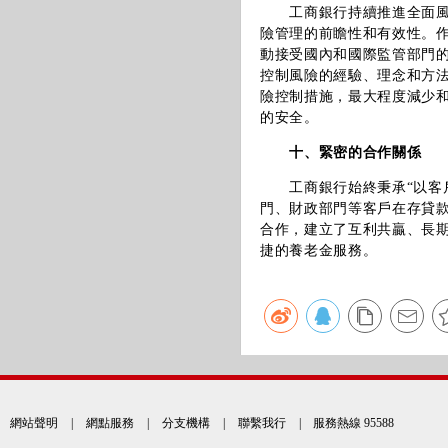
工商銀行持續推進全面
險管理的前瞻性和有效性。
動接受國內和國際監管部門
控制風險的經驗、理念和方
險控制措施，最大程度減少
的安全。
十、緊密的合作關係
工商銀行始終秉承“以客
門、財政部門等客戶在存貸
合作，建立了互利共贏、長
捷的養老金服務。
網站聲明
|
網點服務
|
分支機構
|
聯繫我行
| 服務熱線 95588