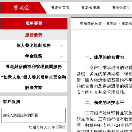
養老金
養老金首頁
養老金服務
養老金產品
服務導覽
您所在的位置：
養老金
>
養老
服務優勢
個人養老規劃服務
年金服務
一、雄厚的綜合實力
養老與薪酬福利管理顧問服務
工商銀行秉承穩健的經
基礎、多元的業務結構、強
“如意人生”個人養老服務全面金融
衡，國內經濟恢復基礎尚不
的綜合實力及穿越週期的穩
解決方案
安全的年金基金管理服務。
客戶服務
二、領先的科技水平
工商銀行始終堅持並實施“
領先地位。工商銀行擁有數萬
理，數據中心支持7×24小
您
還
可輸入
30
字
統獲得人民銀行頒發的科技