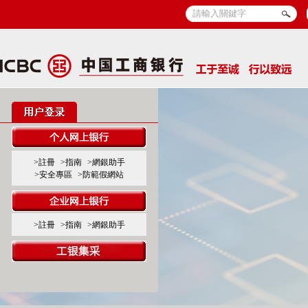
>註冊
>指南
>網銀助手
>安全專區
>防範假網站
>註冊
>指南
>網銀助手