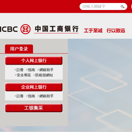
>註冊
>指南
>網銀助手
>安全專區
>防範假網站
>註冊
>指南
>網銀助手