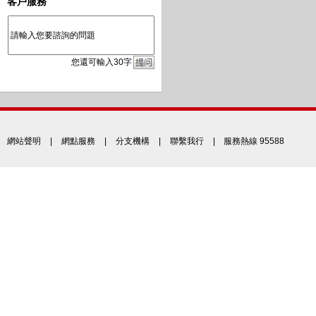
客戶服務
您
還
可輸入
30
字
網站聲明
|
網點服務
|
分支機構
|
聯繫我行
| 服務熱線 95588