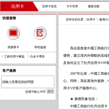
信用卡
信用卡首頁
卡片世界
優惠活動
快捷服務
您所在的位置：
信用卡
>
服務介
我要辦卡
章程協議
爲全面推進中國工商銀行信用
優勢，建立境內外聯動的高端
工銀信用卡權益
白金卡專區
及海外設立了牡丹信用卡VIP
客戶服務
2007年以來，中國工商銀行
心。同時，爲拓展海外服務，
用卡VIP客戶服務中心。
您
還
可輸入
30
字
★ 服務對象包括：
中國工商銀行牡丹信用卡（