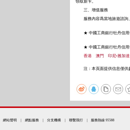
領取新卡。
三、增值服務
服務內容爲當地旅遊諮詢、
★ 中國工商銀行牡丹信用卡
★ 中國工商銀行牡丹信用卡
香港
澳門
印尼•雅加達
注：本頁面提供信息僅供參
網站聲明
|
網點服務
|
分支機構
|
聯繫我行
| 服務熱線 95588