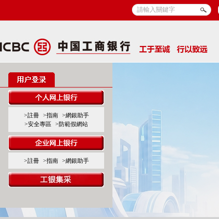
>註冊
>指南
>網銀助手
>安全專區
>防範假網站
>註冊
>指南
>網銀助手