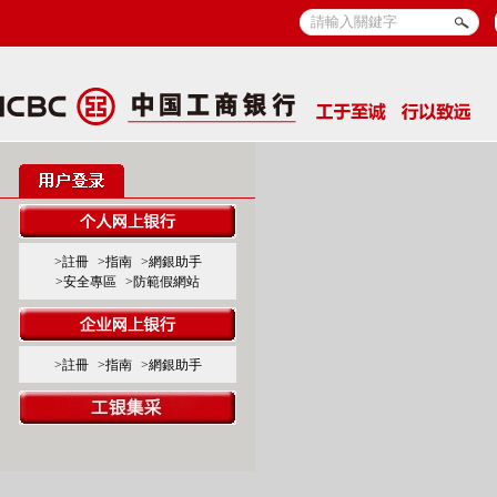
>註冊
>指南
>網銀助手
>安全專區
>防範假網站
>註冊
>指南
>網銀助手