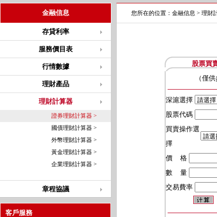
金融信息
您所在的位置：
金融信息
>
理財
存貸利率
服務價目表
股票買
行情數據
（僅供
理財產品
深滬選擇
理財計算器
股票代碼
證券理財計算器 >
國債理財計算器 >
買賣操作選
外幣理財計算器 >
擇
黃金理財計算器 >
價 格
企業理財計算器 >
數 量
交易費率
章程協議
客戶服務