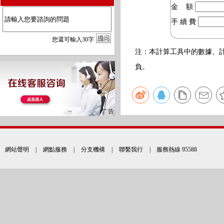
金 額
手 續 費
您
還
可輸入
30
字
注：本計算工具中的數據、
負。
網站聲明
|
網點服務
|
分支機構
|
聯繫我行
| 服務熱線 95588