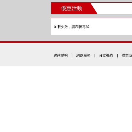
優惠活動
加載失敗，請稍後再試！
網站聲明
|
網點服務
|
分支機構
|
聯繫