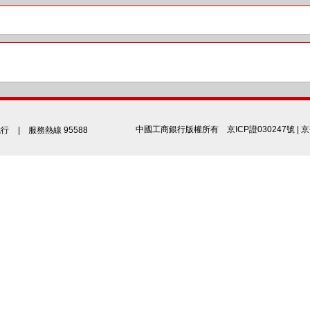
中國工商銀行版權所有
京ICP證030247號
|
京
我行
| 服務熱線 95588