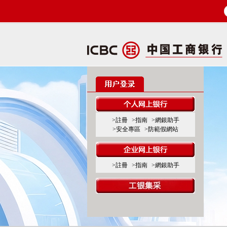
>註冊
>指南
>網銀助手
>安全專區
>防範假網站
>註冊
>指南
>網銀助手