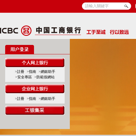
>註冊
>指南
>網銀助手
>安全專區
>防範假網站
>註冊
>指南
>網銀助手