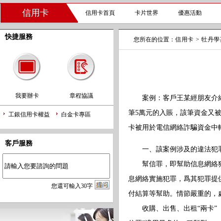
信用卡
信用卡首頁
卡片世界
優惠活動
快捷服務
您所在的位置：
信用卡
>
牡丹學
我要辦卡
章程協議
案例：客戶王某經朋友介紹將
筆5萬元的入賬，該筆資金又
工銀信用卡權益
白金卡專區
卡被用於電信網絡詐騙資金中
客戶服務
一、該案例涉及的違法犯
幫信罪，即幫助信息網絡犯
息網絡實施犯罪，爲其犯罪提
您
還
可輸入
30
字
付結算等幫助。情節嚴重的，
收購、出售、出租“兩卡”（