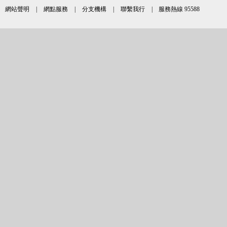
網站聲明
|
網點服務
|
分支機構
|
聯繫我行
| 服務熱線 95588