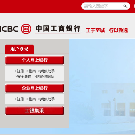
>註冊
>指南
>網銀助手
>安全專區
>防範假網站
>註冊
>指南
>網銀助手