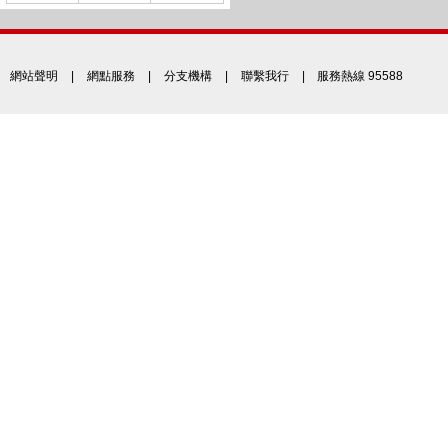
網站聲明
|
網點服務
|
分支機構
|
聯繫我行
| 服務熱線 95588