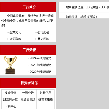
工行簡介
您所在的位置：
工行風貌
> 工行
全面建設具有中國特色的世界一流現
加載失敗，請稍後再試！
代金融企業，成爲基業長青的銀行......[
更
多
]
企業文化
公司架構
公司戰略
歷史回眸
工行榮譽
2024年獲獎情況
2023年獲獎情況
2022年獲獎情況
投資者關係
投資價值
公司公告
財務信息
股票與分紅
投資者日誌
投資者服務
下載中心