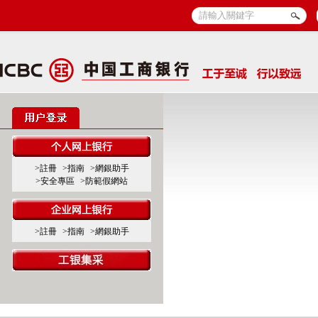
>註冊
>指南
>網銀助手
>安全專區
>防範假網站
>註冊
>指南
>網銀助手