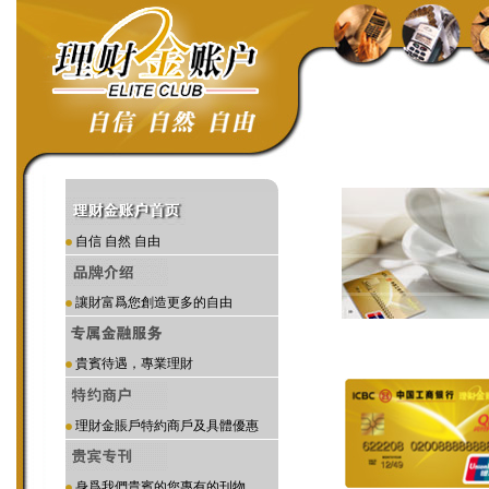
自信 自然 自由
讓財富爲您創造更多的自由
貴賓待遇，專業理財
理財金賬戶特約商戶及具體優惠
身爲我們貴賓的您專有的刊物