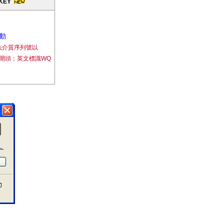
KEY
動
法介質序列號以
08開頭；英文標識WQ