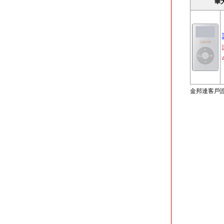
華大
金邦達客戶