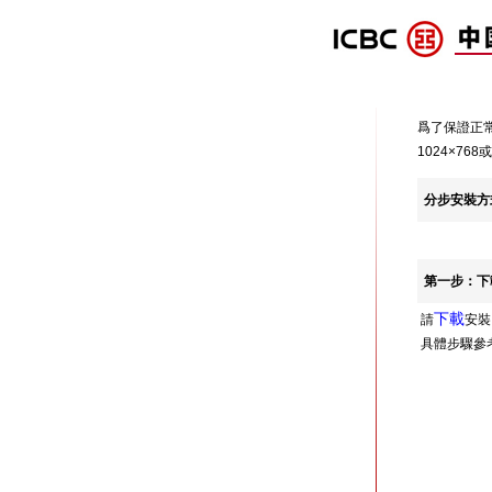
爲了保證正常
1024×76
分步安裝方
第一步：下
下載
請
安裝
具體步驟參