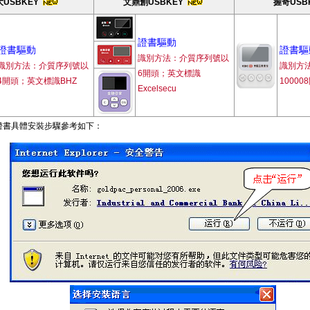
USBKEY
文鼎創USBKEY
握奇USB
證書驅動
證書驅動
證書驅
識別方法：介質序列號以
識別方法：介質序列號以
識別方
6開頭；英文標識
4開頭；英文標識BHZ
1000
Excelsecu
證書具體安裝步驟參考如下：