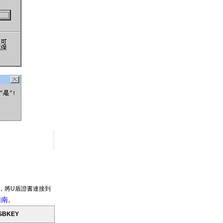
，將U盾證書連接到
指南
。
BKEY