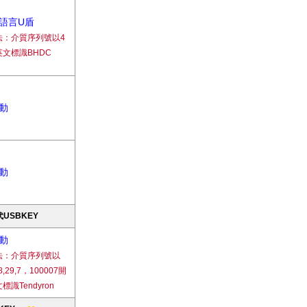
語言U盾
法：介質序列號以4
文標識BHDC
動
動
USBKEY
動
法：介質序列號以
28,29,7，100007開
識Tendyron