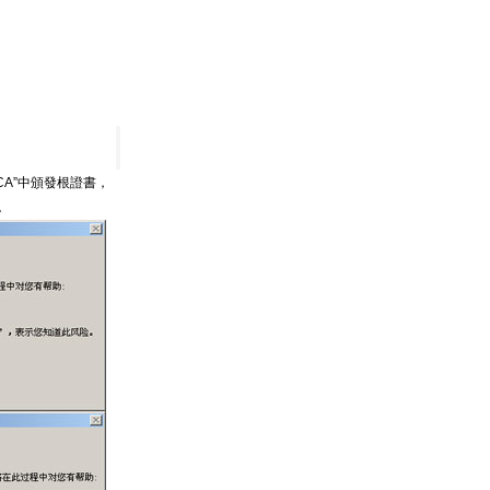
 CA”中頒發根證書，
。