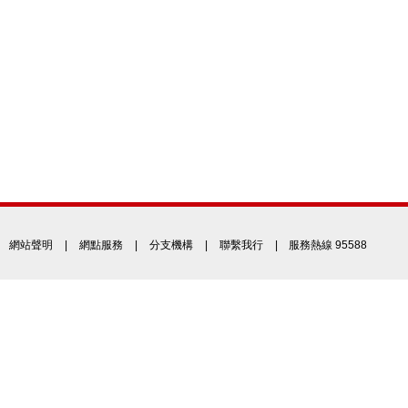
網站聲明
|
網點服務
|
分支機構
|
聯繫我行
| 服務熱線 95588