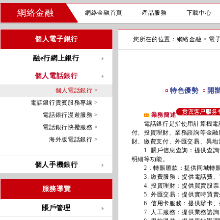
網絡金融
網絡金融首頁
產品服務
下載中心
個人電子銀行
您所在的位置：
網絡金融
>
電
融e行網上銀行
個人電話銀行
個人電話銀行 >
特色優勢
開
電話銀行貴賓服務專線 >
電話銀行漫遊服務 >
業務簡述
電話銀行是指使用計算機電話
電話銀行快撥服務 >
付、投資理財、業務諮詢等金融
海外版電話銀行 >
財、繳費支付、外匯交易、異地
1. 賬戶信息查詢：提供查詢
明細等功能。
個人手機銀行
2．轉賬匯款：提供同城轉賬
3. 繳費服務：提供電話費、
4. 投資理財：提供買賣股票
服務導覽
5. 外匯交易：提供實時買賣
6. 信用卡服務：提供辦卡、
賬戶管理
7. 人工服務：提供業務諮詢