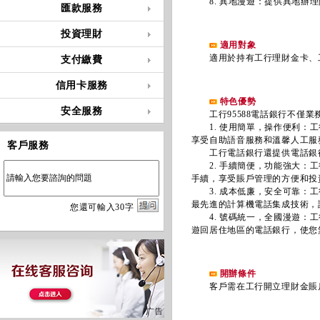
8. 異地漫遊：提供異地辦理
匯款服務
投資理財
適用對象
適用於持有工行理財金卡、工
支付繳費
信用卡服務
特色優勢
安全服務
工行95588電話銀行不僅業
1. 使用簡單，操作便利：工
享受自助語音服務和溫馨人工服
客戶服務
工行電話銀行還提供電話銀行快
2. 手續簡便，功能強大：工
手續，享受賬戶管理的方便和投
3. 成本低廉，安全可靠：工
最先進的計算機電話集成技術，
您
還
可輸入
30
字
4. 號碼統一，全國漫遊：工行
遊回居住地區的電話銀行，使您
開辦條件
客戶需在工行開立理財金賬戶