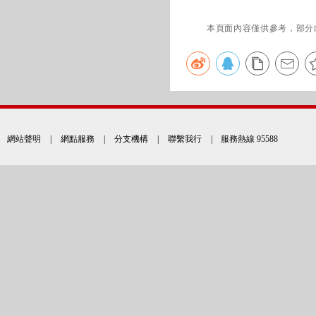
本頁面內容僅供參考，部分
網站聲明
|
網點服務
|
分支機構
|
聯繫我行
| 服務熱線 95588