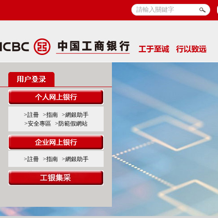
>註冊
>指南
>網銀助手
>安全專區
>防範假網站
>註冊
>指南
>網銀助手