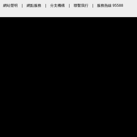
網站聲明
|
網點服務
|
分支機構
|
聯繫我行
| 服務熱線 95588