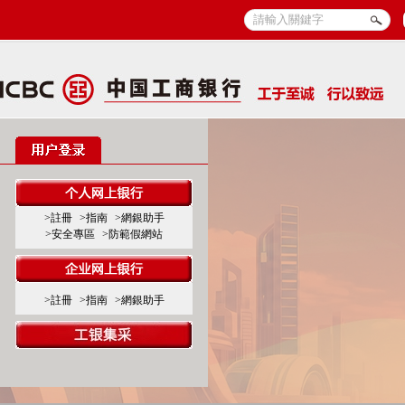
>註冊
>指南
>網銀助手
>安全專區
>防範假網站
>註冊
>指南
>網銀助手