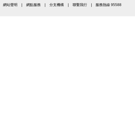
網站聲明
|
網點服務
|
分支機構
|
聯繫我行
| 服務熱線 95588