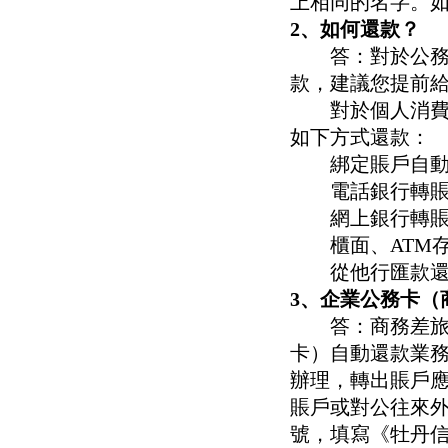
上相同的名字。
2、如何還款？
答：對於公務消
款，建議您提前
對於個人消費款
如下方式還款：
綁定賬戶自動
電話銀行轉賬
網上銀行轉賬
櫃面、ATM存
從他行匯款還
3、企業公務卡（
答：商務差旅卡
卡）自動還款業
辦理，轉出賬戶
賬戶或對公往來
號，填寫《牡丹