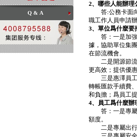
2、哪些人能辦理
答:公務卡面向
Q&A
職工作人員申請
3、單位爲什麼要
答：一是加強管
據，協助單位集
在節流機會。
二是開源節流，
更高效；提供優惠
三是惠澤員工，
轉帳匯款手續費、
和負擔；爲員工
4、員工爲什麼辦
答：一是專屬信
額度。
二是專屬出行服
三是專屬安全保