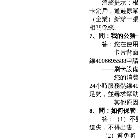
溫馨提示：根據
卡銷戶，通過原
（企業）新辦一
相關係統。
7、問：我的公務
答：您在使用公
——卡片背面的
線4006695588
——刷卡設備出
——您的消費額
24小時服務熱線4
足夠，並尋求幫
——其他原因。您
8、問：如何保管
答：（1）不要
遺失，不得出售
（2）避免將卡