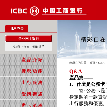
>註冊
>指南
>網銀助手
產品介紹
您所在的位置：
首頁
> Q&A
Q&A
優勢功能
產品篇——
出行服務
1、什麼是公務卡
答: 公務卡是
愛購禮遇
身定製的一款貸
出行服務和優惠
辦卡流程