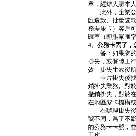
章，經辦人憑本
此外，企業公務
匯還款、批量還
務差旅卡）客戶
匯率（即賬單匯
4、公務卡丟了，
答：如果您的公務
掛失，或登陸工行
效。掛失生效後
卡片掛失後找回
銷掛失業務。對
撤銷掛失，對於
在地區髮卡機構
在辦理掛失後可
號不同，爲了不
的公務卡卡號，
工作。